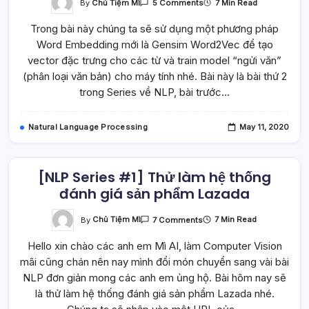
On
By
Chủ Tiệm Mì
7 Min Read
5 Comments
[NLP
Series
Trong bài này chúng ta sẽ sử dụng một phương pháp
#2]
Sử
Word Embedding mới là Gensim Word2Vec để tạo
Dụng
Gensim
vector đặc trưng cho các từ và train model “ngửi văn”
Word2Vec
Để
(phân loại văn bản) cho máy tính nhé. Bài này là bài thứ 2
Dạy
trong Series về NLP, bài trước…
Máy
Tính
“ngửi”
Văn
Natural Language Processing
May 11, 2020
(phân
Loại
Văn
Bản)
[NLP Series #1] Thử làm hệ thống
đánh giá sản phẩm Lazada
On
By
Chủ Tiệm Mì
7 Min Read
7 Comments
[NLP
Series
Hello xin chào các anh em Mì AI, làm Computer Vision
#1]
Thử
mãi cũng chán nên nay mình đổi món chuyển sang vài bài
Làm
Hệ
NLP đơn giản mong các anh em ủng hộ. Bài hôm nay sẽ
Thống
Đánh
là thử làm hệ thống đánh giá sản phẩm Lazada nhé.
Giá
Sản