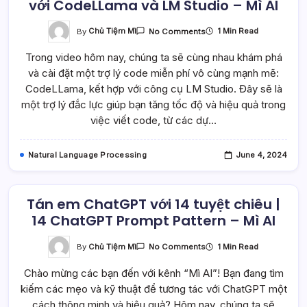
với CodeLLama và LM Studio – Mì AI
On
By
Chủ Tiệm Mì
1 Min Read
No Comments
Thử
Cài
Trong video hôm nay, chúng ta sẽ cùng nhau khám phá
Đặt
Một
và cài đặt một trợ lý code miễn phí vô cùng mạnh mẽ:
Trợ
Lý
CodeLLama, kết hợp với công cụ LM Studio. Đây sẽ là
Code
Miễn
một trợ lý đắc lực giúp bạn tăng tốc độ và hiệu quả trong
Phí
việc viết code, từ các dự…
Với
CodeLLama
Và
LM
Natural Language Processing
June 4, 2024
Studio
–
Mì
AI
Tán em ChatGPT với 14 tuyệt chiêu |
14 ChatGPT Prompt Pattern – Mì AI
On
By
Chủ Tiệm Mì
1 Min Read
No Comments
Tán
Em
Chào mừng các bạn đến với kênh “Mì AI”! Bạn đang tìm
ChatGPT
Với
kiếm các mẹo và kỹ thuật để tương tác với ChatGPT một
14
Tuyệt
cách thông minh và hiệu quả? Hôm nay, chúng ta sẽ