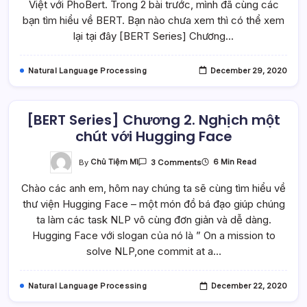
Việt với PhoBert. Trong 2 bài trước, mình đã cùng các
Diện
Cảm
bạn tìm hiểu về BERT. Bạn nào chưa xem thì có thể xem
Xúc
lại tại đây [BERT Series] Chương…
Văn
Bản
Tiếng
Việt
Natural Language Processing
December 29, 2020
Với
PhoBert
(Cách
#1)
[BERT Series] Chương 2. Nghịch một
chút với Hugging Face
On
By
Chủ Tiệm Mì
6 Min Read
3 Comments
[BERT
Series]
Chào các anh em, hôm nay chúng ta sẽ cùng tìm hiểu về
Chương
2.
thư viện Hugging Face – một món đồ bá đạo giúp chúng
Nghịch
Một
ta làm các task NLP vô cùng đơn giản và dễ dàng.
Chút
Với
Hugging Face với slogan của nó là ” On a mission to
Hugging
solve NLP,one commit at a…
Face
Natural Language Processing
December 22, 2020