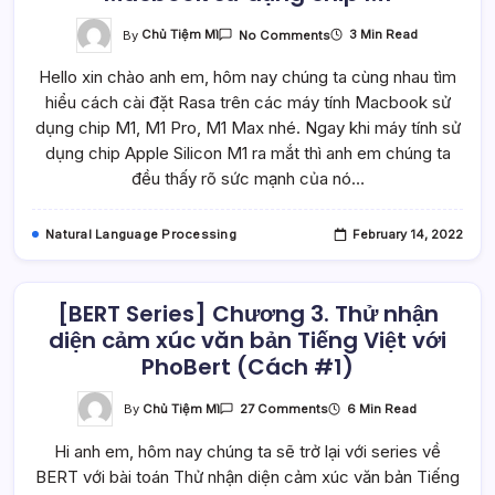
On
By
Chủ Tiệm Mì
3 Min Read
No Comments
Chi
Tiết
Hello xin chào anh em, hôm nay chúng ta cùng nhau tìm
Cách
Cài
hiểu cách cài đặt Rasa trên các máy tính Macbook sử
Đặt
Rasa
dụng chip M1, M1 Pro, M1 Max nhé. Ngay khi máy tính sử
Trên
Apple
dụng chip Apple Silicon M1 ra mắt thì anh em chúng ta
Macbook
đều thấy rõ sức mạnh của nó…
Sử
Dụng
Chip
M1
Natural Language Processing
February 14, 2022
[BERT Series] Chương 3. Thử nhận
diện cảm xúc văn bản Tiếng Việt với
PhoBert (Cách #1)
On
By
Chủ Tiệm Mì
6 Min Read
27 Comments
[BERT
Series]
Hi anh em, hôm nay chúng ta sẽ trở lại với series về
Chương
3.
BERT với bài toán Thử nhận diện cảm xúc văn bản Tiếng
Thử
Nhận