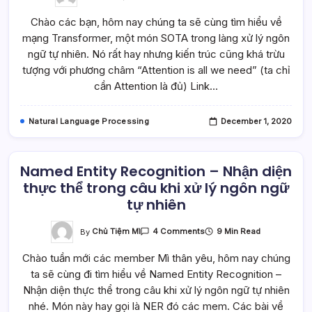
Mì
Transformer
Chào các bạn, hôm nay chúng ta sẽ cùng tìm hiểu về
–
Tìm
mạng Transformer, một món SOTA trong làng xử lý ngôn
Hiểu
Transformer
ngữ tự nhiên. Nó rất hay nhưng kiến trúc cũng khá trừu
Theo
Cách
tượng với phương châm “Attention is all we need” (ta chỉ
Dễ
cần Attention là đủ) Link…
Hiểu,
Dễ
Nhớ!
Natural Language Processing
December 1, 2020
Named Entity Recognition – Nhận diện
thực thể trong câu khi xử lý ngôn ngữ
tự nhiên
On
By
Chủ Tiệm Mì
9 Min Read
4 Comments
Named
Entity
Chào tuần mới các member Mì thân yêu, hôm nay chúng
Recognition
–
ta sẽ cùng đi tìm hiểu về Named Entity Recognition –
Nhận
Diện
Nhận diện thực thể trong câu khi xử lý ngôn ngữ tự nhiên
Thực
Thể
nhé. Món này hay gọi là NER đó các mem. Các bài về
Trong