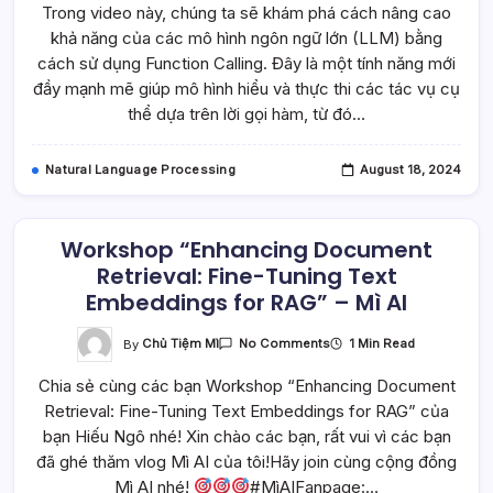
Trong video này, chúng ta sẽ khám phá cách nâng cao
Bổ
Túc
khả năng của các mô hình ngôn ngữ lớn (LLM) bằng
Thêm
Kiến
cách sử dụng Function Calling. Đây là một tính năng mới
Thức
Cho
đầy mạnh mẽ giúp mô hình hiểu và thực thi các tác vụ cụ
LLM
thể dựa trên lời gọi hàm, từ đó…
Với
Function
Calling
–
Natural Language Processing
August 18, 2024
Mì
AI
Workshop “Enhancing Document
Retrieval: Fine-Tuning Text
Embeddings for RAG” – Mì AI
On
By
Chủ Tiệm Mì
1 Min Read
No Comments
Workshop
“Enhancing
Chia sẻ cùng các bạn Workshop “Enhancing Document
Document
Retrieval:
Retrieval: Fine-Tuning Text Embeddings for RAG” của
Fine-
Tuning
bạn Hiếu Ngô nhé! Xin chào các bạn, rất vui vì các bạn
Text
Embeddings
đã ghé thăm vlog Mì AI của tôi!Hãy join cùng cộng đồng
For
Mì AI nhé!
#MìAIFanpage:…
RAG”