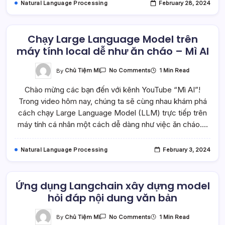
Natural Language Processing
February 28, 2024
Chạy Large Language Model trên
máy tính local dễ như ăn cháo – Mì AI
On
By
Chủ Tiệm Mì
1 Min Read
No Comments
Chạy
Large
Chào mừng các bạn đến với kênh YouTube “Mì AI”!
Language
Model
Trong video hôm nay, chúng ta sẽ cùng nhau khám phá
Trên
Máy
cách chạy Large Language Model (LLM) trực tiếp trên
Tính
Local
máy tính cá nhân một cách dễ dàng như việc ăn cháo.…
Dễ
Như
Ăn
Cháo
Natural Language Processing
February 3, 2024
–
Mì
AI
Ứng dụng Langchain xây dựng model
hỏi đáp nội dung văn bản
On
By
Chủ Tiệm Mì
1 Min Read
No Comments
Ứng