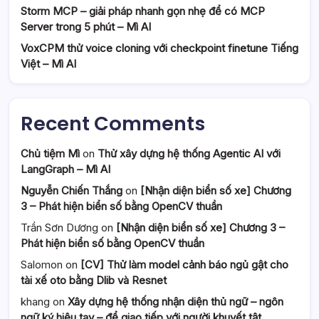
Storm MCP – giải pháp nhanh gọn nhẹ để có MCP
Server trong 5 phút – Mì AI
VoxCPM thử voice cloning với checkpoint finetune Tiếng
Việt – Mì AI
Recent Comments
Chủ tiệm Mì
on
Thử xây dựng hệ thống Agentic AI với
LangGraph – Mì AI
Nguyễn Chiến Thắng
on
[Nhận diện biển số xe] Chương
3 – Phát hiện biển số bằng OpenCV thuần
Trần Sơn Dương
on
[Nhận diện biển số xe] Chương 3 –
Phát hiện biển số bằng OpenCV thuần
Salomon
on
[CV] Thử làm model cảnh báo ngủ gật cho
tài xế oto bằng Dlib và Resnet
khang
on
Xây dựng hệ thống nhận diện thủ ngữ – ngôn
ngữ ký hiệu tay – để giao tiếp với người khuyết tật