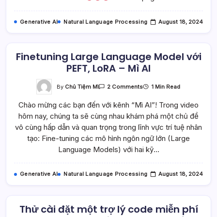
–
Mì
AI
Generative AI
Natural Language Processing
August 18, 2024
Finetuning Large Language Model với
PEFT, LoRA – Mì AI
On
By
Chủ Tiệm Mì
1 Min Read
2 Comments
Finetuning
Large
Chào mừng các bạn đến với kênh “Mì AI”! Trong video
Language
Model
hôm nay, chúng ta sẽ cùng nhau khám phá một chủ đề
Với
PEFT,
vô cùng hấp dẫn và quan trọng trong lĩnh vực trí tuệ nhân
LoRA
–
tạo: Fine-tuning các mô hình ngôn ngữ lớn (Large
Mì
Language Models) với hai kỹ…
AI
Generative AI
Natural Language Processing
August 18, 2024
Thử cài đặt một trợ lý code miễn phí