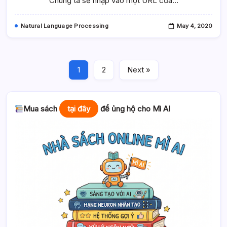
Chúng ta sẽ nhập vào một URL của…
Phẩm
Lazada
Natural Language Processing
May 4, 2020
1
2
Next »
Mua sách
tại đây
để ủng hộ cho Mì AI