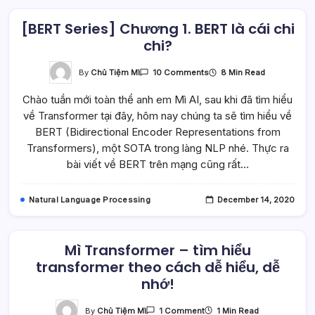
[BERT Series] Chương 1. BERT là cái chi
chi?
On
By
Chủ Tiệm Mì
8 Min Read
10 Comments
[BERT
Series]
Chào tuần mới toàn thể anh em Mì AI, sau khi đã tìm hiểu
Chương
1.
về Transformer tại đây, hôm nay chúng ta sẽ tìm hiểu về
BERT
Là
BERT (Bidirectional Encoder Representations from
Cái
Chi
Transformers), một SOTA trong làng NLP nhé. Thực ra
Chi?
bài viết về BERT trên mạng cũng rất…
Natural Language Processing
December 14, 2020
Mì Transformer – tìm hiểu
transformer theo cách dễ hiểu, dễ
nhớ!
On
By
Chủ Tiệm Mì
1 Min Read
1 Comment