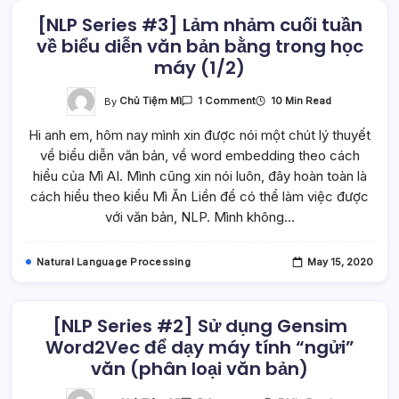
[NLP Series #3] Lảm nhảm cuối tuần
về biểu diễn văn bản bằng trong học
máy (1/2)
On
By
Chủ Tiệm Mì
10 Min Read
1 Comment
[NLP
Series
Hi anh em, hôm nay mình xin được nói một chút lý thuyết
#3]
Lảm
về biểu diễn văn bản, về word embedding theo cách
Nhảm
Cuối
hiểu của Mì AI. Mình cũng xin nói luôn, đây hoàn toàn là
Tuần
Về
cách hiểu theo kiểu Mì Ăn Liền để có thể làm việc được
Biểu
với văn bản, NLP. Mình không…
Diễn
Văn
Bản
Bằng
Natural Language Processing
May 15, 2020
Trong
Học
Máy
(1/2)
[NLP Series #2] Sử dụng Gensim
Word2Vec để dạy máy tính “ngửi”
văn (phân loại văn bản)