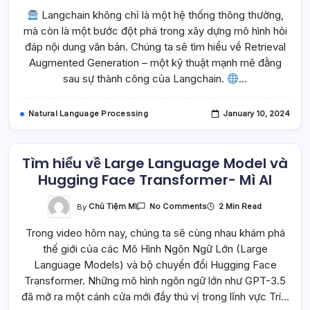
Dụng
Langchain không chỉ là một hệ thống thông thường,
Langchain
Xây
mà còn là một bước đột phá trong xây dựng mô hình hỏi
Dựng
Model
đáp nội dung văn bản. Chúng ta sẽ tìm hiểu về Retrieval
Hỏi
Đáp
Augmented Generation – một kỹ thuật mạnh mẽ đằng
Nội
sau sự thành công của Langchain.
…
Dung
Văn
Bản
Natural Language Processing
January 10, 2024
Tìm hiểu về Large Language Model và
Hugging Face Transformer- Mì AI
On
By
Chủ Tiệm Mì
2 Min Read
No Comments
Tìm
Hiểu
Trong video hôm nay, chúng ta sẽ cùng nhau khám phá
Về
Large
thế giới của các Mô Hình Ngôn Ngữ Lớn (Large
Language
Model
Language Models) và bộ chuyển đổi Hugging Face
Và
Hugging
Transformer. Những mô hình ngôn ngữ lớn như GPT-3.5
Face
đã mở ra một cánh cửa mới đầy thú vị trong lĩnh vực Trí…
Transformer-
Mì