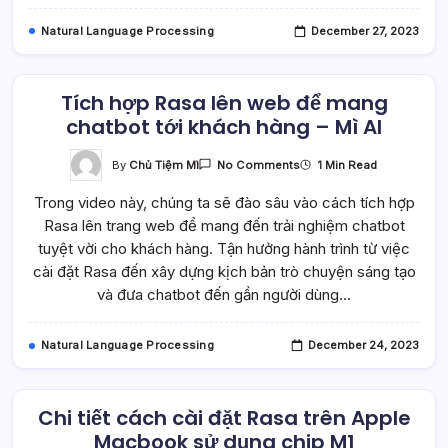
AI
Natural Language Processing
December 27, 2023
Tích hợp Rasa lên web để mang
chatbot tới khách hàng – Mì AI
On
By
Chủ Tiệm Mì
1 Min Read
No Comments
Tích
Hợp
Trong video này, chúng ta sẽ đào sâu vào cách tích hợp
Rasa
Lên
Rasa lên trang web để mang đến trải nghiệm chatbot
Web
Để
tuyệt vời cho khách hàng. Tận hưởng hành trình từ việc
Mang
Chatbot
cài đặt Rasa đến xây dựng kịch bản trò chuyện sáng tạo
Tới
và đưa chatbot đến gần người dùng…
Khách
Hàng
–
Mì
Natural Language Processing
December 24, 2023
AI
Chi tiết cách cài đặt Rasa trên Apple
Macbook sử dụng chip M1