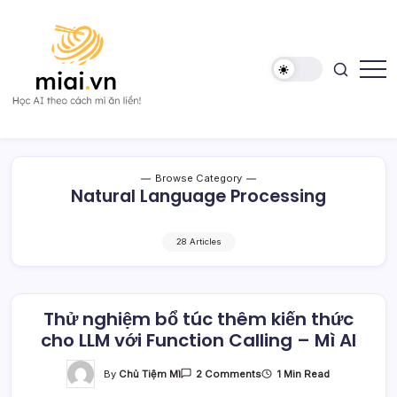
Skip
to
content
Học
Mì
AI
AI
theo
cách
Mì
Browse Category
ăn
Natural Language Processing
liền!
28 Articles
Thử nghiệm bổ túc thêm kiến thức
cho LLM với Function Calling – Mì AI
On
By
Chủ Tiệm Mì
1 Min Read
2 Comments
Thử
Nghiệm