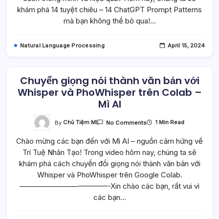
Chiêu
|
khám phá 14 tuyệt chiêu – 14 ChatGPT Prompt Patterns
14
mà bạn không thể bỏ qua!…
ChatGPT
Prompt
Pattern
–
Natural Language Processing
April 15, 2024
Mì
AI
Chuyển giọng nói thành văn bản với
Whisper và PhoWhisper trên Colab –
Mì AI
On
By
Chủ Tiệm Mì
1 Min Read
No Comments
Chuyển
Giọng
Chào mừng các bạn đến với Mì AI – nguồn cảm hứng về
Nói
Thành
Trí Tuệ Nhân Tạo! Trong video hôm nay, chúng ta sẽ
Văn
Bản
khám phá cách chuyển đổi giọng nói thành văn bản với
Với
Whisper
Whisper và PhoWhisper trên Google Colab.
Và
————————————-Xin chào các bạn, rất vui vì
PhoWhisper
Trên
các bạn…
Colab
–
Mì
AI