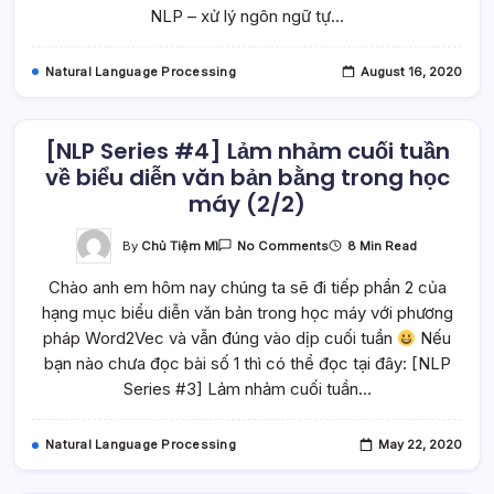
NLP – xử lý ngôn ngữ tự…
Câu
Khi
Xử
Lý
Natural Language Processing
August 16, 2020
Ngôn
Ngữ
Tự
Nhiên
[NLP Series #4] Lảm nhảm cuối tuần
về biểu diễn văn bản bằng trong học
máy (2/2)
On
By
Chủ Tiệm Mì
8 Min Read
No Comments
[NLP
Series
Chào anh em hôm nay chúng ta sẽ đi tiếp phần 2 của
#4]
Lảm
hạng mục biểu diễn văn bản trong học máy với phương
Nhảm
Cuối
pháp Word2Vec và vẫn đúng vào dịp cuối tuần
Nếu
Tuần
Về
bạn nào chưa đọc bài số 1 thì có thể đọc tại đây: [NLP
Biểu
Series #3] Lảm nhảm cuối tuần…
Diễn
Văn
Bản
Bằng
Natural Language Processing
May 22, 2020
Trong
Học
Máy
(2/2)