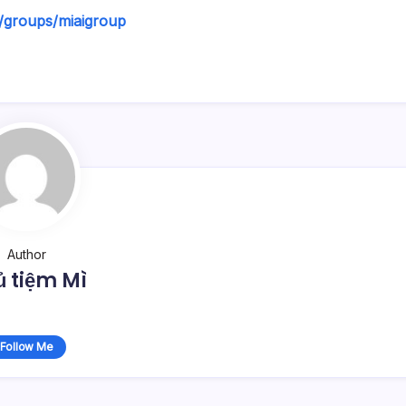
/groups/miaigroup
Author
 tiệm Mì
Follow Me