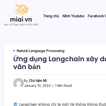
Skip
to
content
Trang chủ
Kênh Youtube
Facebook 
Học
Mì
AI
theo
AI
cách
Mì
Natural Language Processing
ăn
Ứng dụng Langchain xây d
liền!
văn bản
By
Chủ tiệm Mì
January 10, 2024
1 Min Read
Langchain không chỉ là một hệ thống thông thư