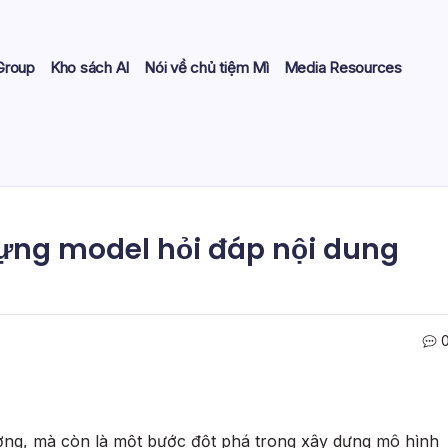
Group
Kho sách AI
Nói về chủ tiệm Mì
Media Resources
ựng model hỏi đáp nội dung
ờng, mà còn là một bước đột phá trong xây dựng mô hình