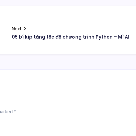
Next
e
05 bí kíp tăng tốc độ chương trình Python – Mì AI
 marked
*