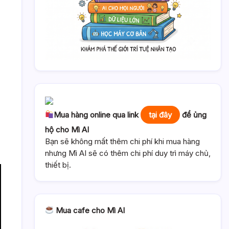
Mua hàng online qua link
tại đây
để ủng
hộ cho Mì AI
Bạn sẽ không mất thêm chi phí khi mua hàng
nhưng Mì AI sẽ có thêm chi phí duy trì máy chủ,
thiết bị.
Mua cafe cho Mì AI