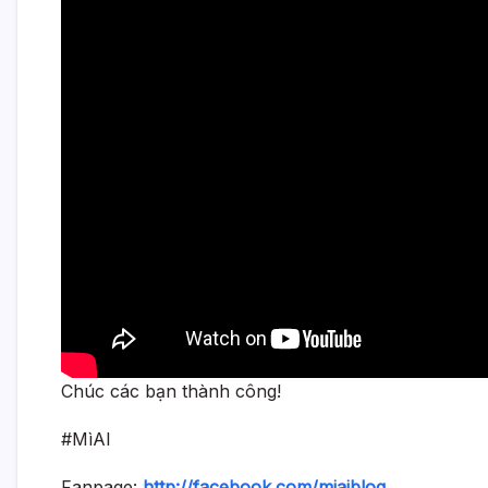
Chúc các bạn thành công!
#MìAI
Fanpage:
http://facebook.com/miaiblog