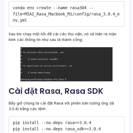
conda env create --name rasa304 --
file=MIAI_Rasa_Macbook_M1/config/rasa_3.0.4_e
Sau khi chạy một hồi để cài các thư viện, nó sẽ hiện ra màn
hình các thông tin như sau là thành công:
Cài đặt Rasa, Rasa SDK
Bây giờ chúng ta cài đặt Rasa với phiên bản tương ứng (là
3.0.4) bằng các lệnh:
pip install --no-deps rasa==3.0.4

pip install --no-deps rasa_sdk==3.0.4