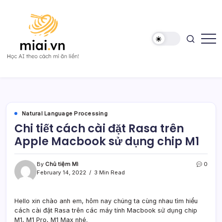
Skip
to
content
Học
Mì
AI
AI
theo
cách
Mì
ăn
liền!
Natural Language Processing
Chi tiết cách cài đặt Rasa trên
Apple Macbook sử dụng chip M1
By
Chủ tiệm Mì
0
February 14, 2022
3 Min Read
Hello xin chào anh em, hôm nay chúng ta cùng nhau tìm hiểu
cách cài đặt Rasa trên các máy tính Macbook sử dụng chip
M1, M1 Pro, M1 Max nhé.