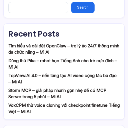
Search
Recent Posts
Tìm hiểu và cài đặt OpenClaw – trợ lý ảo 24/7 thông minh
đa chức năng – Mì Ai
Dùng thử Pika – robot học Tiếng Anh cho trẻ cực đỉnh –
Mì AI
TopView.AI 4.0 – nền tảng tạo AI video cộng tác bá đạo
– Mì AI
Storm MCP – giải pháp nhanh gọn nhẹ để có MCP
Server trong 5 phút – Mì AI
VoxCPM thử voice cloning với checkpoint finetune Tiếng
Việt – Mì AI