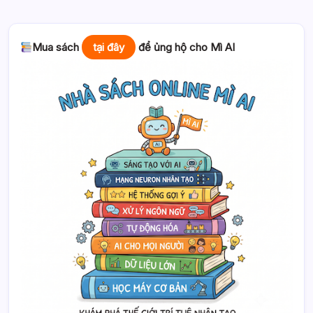
Mua sách
tại đây
để ủng hộ cho Mì AI