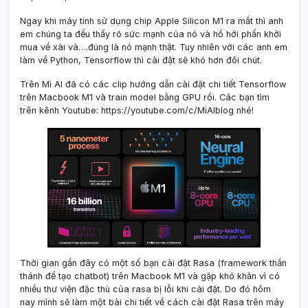
Ngay khi máy tính sử dụng chip Apple Silicon M1 ra mắt thì anh
em chúng ta đều thấy rõ sức mạnh của nó và hồ hởi phấn khởi
mua về xài và….đúng là nó mạnh thật. Tuy nhiên với các anh em
làm về Python, Tensorflow thì cài đặt sẽ khó hơn đôi chút.
Trên Mì AI đã có các clip hướng dẫn cài đặt chi tiết Tensorflow
trên Macbook M1 và train model bằng GPU rồi. Các bạn tìm
trên kênh Youtube: https://youtube.com/c/MiAIblog nhé!
Thời gian gần đây có một số bạn cài đặt Rasa (framework thần
thánh để tạo chatbot) trên Macbook M1 và gặp khó khăn vì có
nhiều thư viện đặc thù của rasa bị lỗi khi cài đặt. Do đó hôm
nay mình sẽ làm một bài chi tiết về cách cài đặt Rasa trên máy