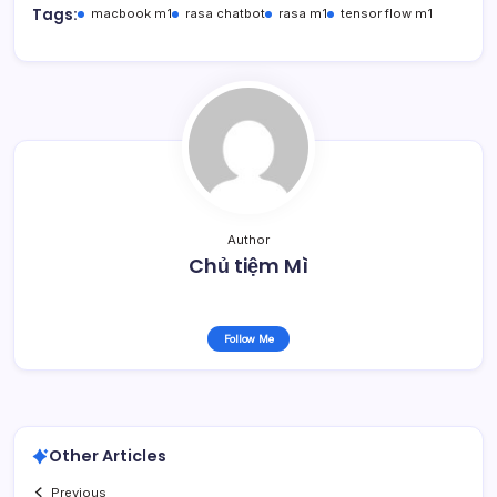
Tags:
macbook m1
rasa chatbot
rasa m1
tensor flow m1
Author
Chủ tiệm Mì
Follow Me
Other Articles
Previous