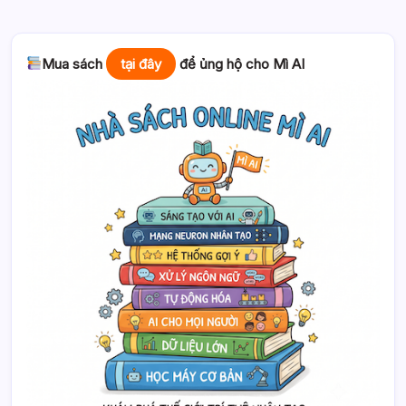
Mua sách
tại đây
để ủng hộ cho Mì AI