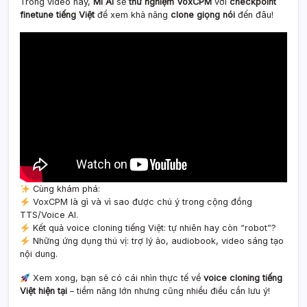
Trong video này,
Mì AI
sẽ
thử nghiệm VoxCPM
với
checkpoint
finetune tiếng Việt
để xem khả năng
clone giọng nói
đến đâu!
Cùng khám phá:
VoxCPM là gì và vì sao được chú ý trong cộng đồng
TTS/Voice AI.
Kết quả voice cloning tiếng Việt: tự nhiên hay còn “robot”?
Những ứng dụng thú vị: trợ lý ảo, audiobook, video sáng tạo
nội dung.
Xem xong, bạn sẽ có cái nhìn thực tế về
voice cloning tiếng
Việt hiện tại
– tiềm năng lớn nhưng cũng nhiều điều cần lưu ý!