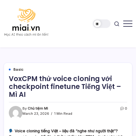
Skip
to
content
Học
Mì
AI
AI
theo
cách
Mì
ăn
liền!
Basic
VoxCPM thử voice cloning với
checkpoint finetune Tiếng Việt –
Mì AI
By
Chủ tiệm Mì
0
March 23, 2026
1 Min Read
Voice cloning tiếng Việt – liệu đã “nghe như người thật”?