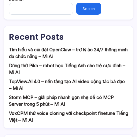
Search
Recent Posts
Tìm hiểu và cài đặt OpenClaw – trợ lý ảo 24/7 thông minh
đa chức năng – Mì Ai
Dùng thử Pika – robot học Tiếng Anh cho trẻ cực đỉnh –
Mì AI
TopView.AI 4.0 – nền tảng tạo AI video cộng tác bá đạo
– Mì AI
Storm MCP – giải pháp nhanh gọn nhẹ để có MCP
Server trong 5 phút – Mì AI
VoxCPM thử voice cloning với checkpoint finetune Tiếng
Việt – Mì AI