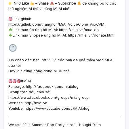
Nhớ
Like
– Share
– Subscribe
để không bỏ lỡ các
thử nghiệm AI thú vị cùng Mì AI nhé!
Link github:
https://github.com/thangnch/MiAI_VoiceClone_VoxCPM
Link mua áo ủng hộ Mì AI: https://miai.vn/mua-ao
Link mua Shopee ủng hộ Mì AI: https://miai.vn/donate.html
Xin chào các bạn, rất vui vì các bạn đã ghé thăm vlog Mì AI
của tôi!
Hãy join cùng cộng đồng Mì AI nhé!
#MìAI
Fanpage: http://facebook.com/miaiblog
Group trao đổi, chia sẻ:
https://www.facebook.com/groups/miaigroup
Website: http://miai.vn
Youtube: https://www.youtube.com/c/MiAIblog
We use “Fun Summer Pop Party Intro” – bought from