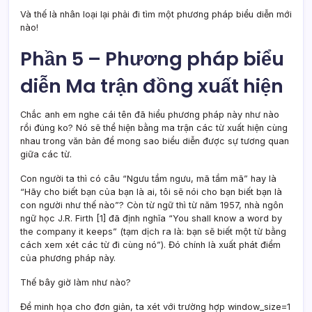
Và thế là nhân loại lại phải đi tìm một phương pháp biểu diễn mới
nào!
Phần 5 – Phương pháp biểu
diễn Ma trận đồng xuất hiện
Chắc anh em nghe cái tên đã hiểu phương pháp này như nào
rồi đúng ko? Nó sẽ thể hiện bằng ma trận các từ xuất hiện cùng
nhau trong văn bản để mong sao biểu diễn được sự tương quan
giữa các từ.
Con người ta thì có câu “Ngưu tầm ngưu, mã tầm mã” hay là
“Hãy cho biết bạn của bạn là ai, tôi sẽ nói cho bạn biết bạn là
con người như thế nào”? Còn từ ngữ thì từ năm 1957, nhà ngôn
ngữ học J.R. Firth [1] đã định nghĩa “You shall know a word by
the company it keeps” (tạm dịch ra là: bạn sẽ biết một từ bằng
cách xem xét các từ đi cùng nó”). Đó chính là xuất phát điểm
của phương pháp này.
Thế bây giờ làm như nào?
Để minh họa cho đơn giản, ta xét với trường hợp window_size=1