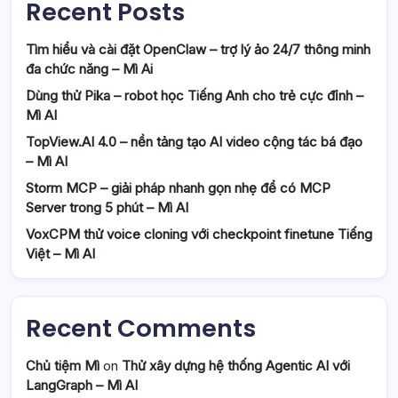
Recent Posts
Tìm hiểu và cài đặt OpenClaw – trợ lý ảo 24/7 thông minh
đa chức năng – Mì Ai
Dùng thử Pika – robot học Tiếng Anh cho trẻ cực đỉnh –
Mì AI
TopView.AI 4.0 – nền tảng tạo AI video cộng tác bá đạo
– Mì AI
Storm MCP – giải pháp nhanh gọn nhẹ để có MCP
Server trong 5 phút – Mì AI
VoxCPM thử voice cloning với checkpoint finetune Tiếng
Việt – Mì AI
Recent Comments
Chủ tiệm Mì
on
Thử xây dựng hệ thống Agentic AI với
LangGraph – Mì AI