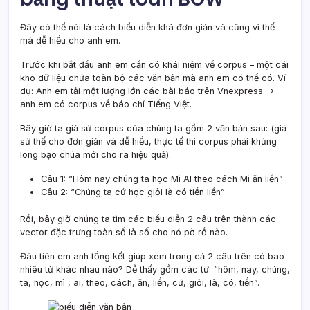
Đây có thể nói là cách biểu diễn khá đơn giản và cũng vì thế
mà dễ hiểu cho anh em.
Trước khi bắt đầu anh em cần có khái niệm về corpus – một cái
kho dữ liệu chứa toàn bộ các văn bản mà anh em có thể có. Ví
dụ: Anh em tải một lượng lớn các bài báo trên Vnexpress ->
anh em có corpus về báo chí Tiếng Việt.
Bây giờ ta giả sử corpus của chúng ta gồm 2 văn bản sau: (giả
sử thế cho đơn giản và dễ hiểu, thực tế thì corpus phải khủng
long bạo chúa mới cho ra hiệu quả).
Câu 1: “Hôm nay chúng ta học Mì AI theo cách Mì ăn liền”
Câu 2: “Chúng ta cứ học giỏi là có tiền liền”
Rồi, bây giờ chúng ta tìm các biểu diễn 2 câu trên thành các
vector đặc trưng toàn số là số cho nó pờ rồ nào.
Đâu tiên em anh tổng kết giúp xem trong cả 2 câu trên có bao
nhiêu từ khác nhau nào? Dễ thấy gồm các từ: “hôm, nay, chúng,
ta, học, mì , ai, theo, cách, ăn, liền, cứ, giỏi, là, có, tiền”.