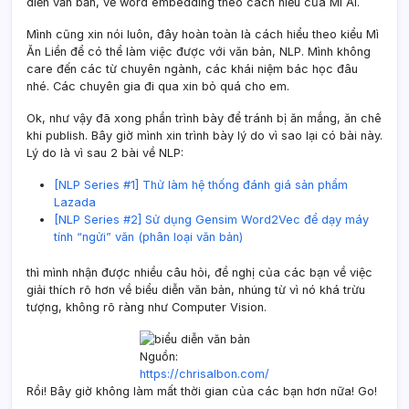
diễn văn bản, về word embedding theo cách hiểu của Mì AI.
Mình cũng xin nói luôn, đây hoàn toàn là cách hiểu theo kiểu Mì
Ăn Liền để có thể làm việc được với văn bản, NLP. Mình không
care đến các từ chuyên ngành, các khái niệm bác học đâu
nhé. Các chuyên gia đi qua xin bỏ quá cho em.
Ok, như vậy đã xong phần trình bày để tránh bị ăn mắng, ăn chê
khi publish. Bây giờ mình xin trình bày lý do vì sao lại có bài này.
Lý do là vì sau 2 bài về NLP:
[NLP Series #1] Thử làm hệ thống đánh giá sản phẩm
Lazada
[NLP Series #2] Sử dụng Gensim Word2Vec để dạy máy
tính “ngửi” văn (phân loại văn bản)
thì mình nhận được nhiều câu hỏi, đề nghị của các bạn về việc
giải thích rõ hơn về biểu diễn văn bản, nhúng từ vì nó khá trừu
tượng, không rõ ràng như Computer Vision.
Nguồn:
https://chrisalbon.com/
Rồi! Bây giờ không làm mất thời gian của các bạn hơn nữa! Go!