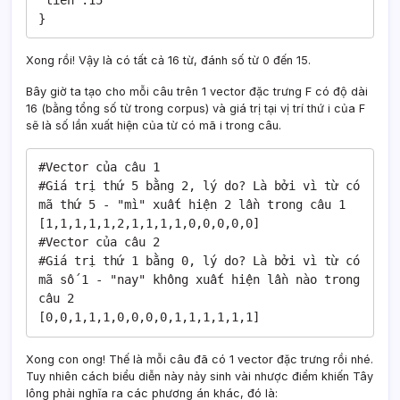
'tiền':15

}
Xong rồi! Vậy là có tất cả 16 từ, đánh số từ 0 đến 15.
Bây giờ ta tạo cho mỗi câu trên 1 vector đặc trưng F có độ dài
16 (bằng tổng số từ trong corpus) và giá trị tại vị trí thứ i của F
sẽ là số lần xuất hiện của từ có mã i trong câu.
#Vector của câu 1

#Giá trị thứ 5 bằng 2, lý do? Là bởi vì từ có 
mã thứ 5 - "mì" xuất hiện 2 lần trong câu 1

[1,1,1,1,1,2,1,1,1,1,0,0,0,0,0]

#Vector của câu 2

#Giá trị thứ 1 bằng 0, lý do? Là bởi vì từ có 
mã số 1 - "nay" không xuất hiện lần nào trong 
câu 2

[0,0,1,1,1,0,0,0,0,1,1,1,1,1,1]
Xong con ong! Thế là mỗi câu đã có 1 vector đặc trưng rồi nhé.
Tuy nhiên cách biểu diễn này nảy sinh vài nhược điểm khiến Tây
lông phải nghĩa ra các phương án khác, đó là: