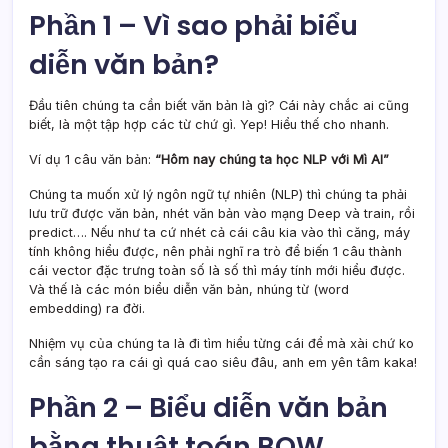
Phần 1 – Vì sao phải biểu
diễn văn bản?
Đầu tiên chúng ta cần biết văn bản là gì? Cái này chắc ai cũng
biết, là một tập hợp các từ chứ gì. Yep! Hiểu thế cho nhanh.
Ví dụ 1 câu văn bản:
“Hôm nay chúng ta học NLP với Mì AI”
Chúng ta muốn xử lý ngôn ngữ tự nhiên (NLP) thì chúng ta phải
lưu trữ được văn bản, nhét văn bản vào mạng Deep và train, rồi
predict…. Nếu như ta cứ nhét cả cái câu kia vào thì căng, máy
tính không hiểu được, nên phải nghĩ ra trò để biến 1 câu thành
cái vector đặc trưng toàn số là số thì máy tính mới hiểu được.
Và thế là các món biểu diễn văn bản, nhúng từ (word
embedding) ra đời.
Nhiệm vụ của chúng ta là đi tìm hiểu từng cái để mà xài chứ ko
cần sáng tạo ra cái gì quá cao siêu đâu, anh em yên tâm kaka!
Phần 2 – Biểu diễn văn bản
bằng thuật toán BOW