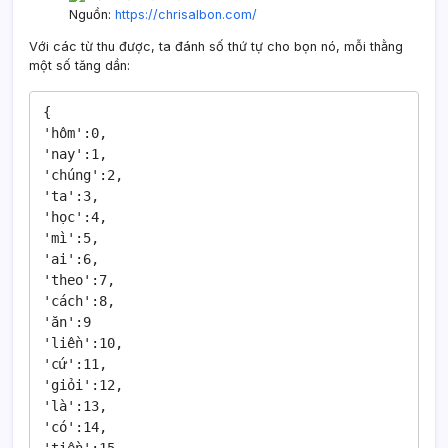
Nguồn:
https://chrisalbon.com/
Với các từ thu được, ta đánh số thứ tự cho bọn nó, mỗi thằng
một số tăng dần:
{

'hôm':0,

'nay':1,

'chúng':2,

'ta':3,

'học':4,

'mì':5,

'ai':6,

'theo':7,

'cách':8,

'ăn':9

'liền':10,

'cứ':11,

'giỏi':12,

'là':13,

'có':14,
