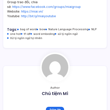
Group trao đổi, chia
sẻ:
https://www.facebook.com/groups/miaigroup
Website:
https://miai.vn/
Youtube:
http://bit.ly/miaiyoutube
Tags:
bag of word
bow
Nature Language Processing
NLP
one hot
tf-idf
word embeding
xử lý ngôn ngữ
Xử lý ngôn ngữ tự nhiên
Author
Chủ tiệm Mì
Follow Me