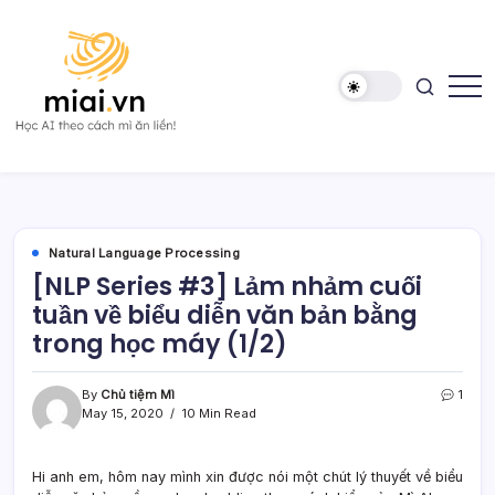
Skip
to
content
Học
Mì
AI
AI
theo
cách
Mì
ăn
liền!
Natural Language Processing
[NLP Series #3] Lảm nhảm cuối
tuần về biểu diễn văn bản bằng
trong học máy (1/2)
By
Chủ tiệm Mì
1
May 15, 2020
10 Min Read
Hi anh em, hôm nay mình xin được nói một chút lý thuyết về biểu