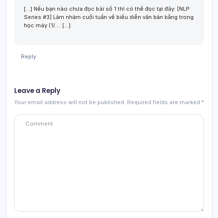
[…] Nếu bạn nào chưa đọc bài số 1 thì có thể đọc tại đây: [NLP
Series #3] Lảm nhảm cuối tuần về biểu diễn văn bản bằng trong
học máy (1/…. […]
Reply
Leave a Reply
Your email address will not be published.
Required fields are marked
*