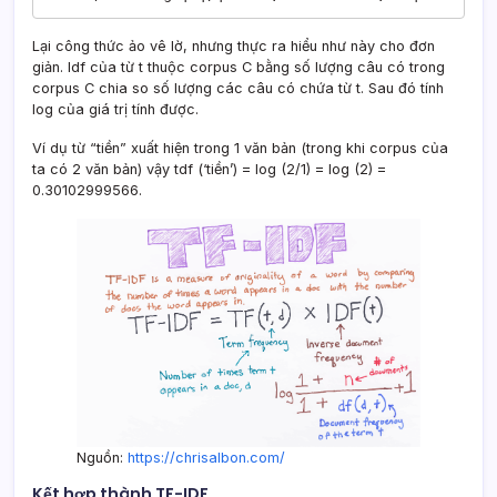
Lại công thức ảo vê lờ, nhưng thực ra hiểu như này cho đơn
giản. Idf của từ t thuộc corpus C bằng số lượng câu có trong
corpus C chia so số lượng các câu có chứa từ t. Sau đó tính
log của giá trị tính được.
Ví dụ từ “tiền” xuất hiện trong 1 văn bản (trong khi corpus của
ta có 2 văn bản) vậy tdf (‘tiền’) = log (2/1) = log (2) =
0.30102999566.
Nguồn:
https://chrisalbon.com/
Kết hợp thành TF-IDF