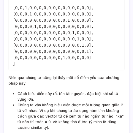
[

[0,0,1,0,0,0,0,0,0,0,0,0,0,0,0,0],

[0,0,0,1,0,0,0,0,0,0,0,0,0,0,0,0],

[0,0,0,0,0,0,0,0,0,0,0,1,0,0,0,0],

[0,0,0,0,1,0,0,0,0,0,0,0,0,0,0,0],

[0,0,0,0,0,0,0,0,0,0,0,0,1,0,0,0],

[0,0,0,0,0,0,0,0,0,0,0,0,0,1,0,0],

[0,0,0,0,0,0,0,0,0,0,0,0,0,0,1,0],

[0,0,0,0,0,0,0,0,0,0,0,0,0,0,0,1],

[0,0,0,0,0,0,0,0,0,0,1,0,0,0,0,0]

]
Nhìn qua chúng ta cũng lại thấy một số điểm yếu của phương
pháp này:
Cách biểu diễn này rất tốn tài nguyên, đặc biệt khi số từ
vựng lớn.
Chúng ta vẫn không biểu diễn được mối tương quan giữa 2
từ với nhau. Ví dụ khi chúng ta áp dụng hàm tính khoảng
cách giữa các vector từ để xem từ nào “gần” từ nào, “xa”
từ nào thì toàn = 0. và không tính được (ý mình là dùng
cosine similarity).