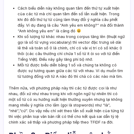
Cách biểu diễn này không quan tâm đến thứ tự xuất hiện
của các từ mà chỉ quan tâm đến số lần xuất hiện. Trong
khi đó đổi thứ tự từ cũng làm thay đổi ý nghĩa câu phết
đấy. Ví dụ đang là câu “Anh yêu em không?” mà đổi thành
“Anh không yêu em” là căng đó
Khi số lượng từ khác nhau trong corpus tăng lên (thuật ngữ
gọi là số từ vựng vocabulary) thì vector đặc trưng sẽ dài
lê thê và toán số 0 là chính, chỉ có vài vị trí có số khác 0
thôi (các câu thường chỉ chứa 1 số từ ít ỏi so với từ điển
Tiếng Việt). Điều này gây lãng phí bộ nhớ.
Mỗi từ được biểu diễn bằng 1 số và chúng ta không có
được sự tương quan giữa các từ với nhau. Ví dụ muốn tìm
từ tương đồng với từ A nào đó thì chả có các nào mà tìm.
Thêm nữa, với phương pháp này thì các từ được coi là như
nhau, đối xử như nhau trong khi với ngôn ngữ tự nhiên thì có
một số từ có xu hướng xuất hiện thường xuyên nhưng lại không
mang nhiều ý nghĩa cho lắm (gọi là stopwords) như “là”,
“nhé”,”cứ”. Do vậy nếu chỉ xét theo tần số xuất hiện của từng từ
thì việc phân loại văn bản rất có thể cho kết quả sai dẫn tỷ lệ
chính xác sẽ thấp và phương pháp tiếp theo TFIDF ra đời.