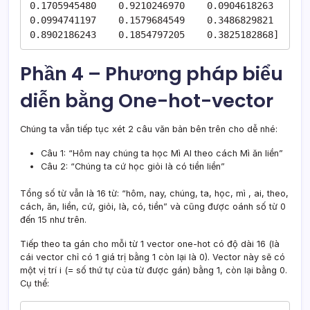
0.1705945480	0.9210246970	0.0904618263	
0.0994741197	0.1579684549	0.3486829821	
0.8902186243	0.1854797205	0.3825182868]
Phần 4 – Phương pháp biểu
diễn bằng One-hot-vector
Chúng ta vẫn tiếp tục xét 2 câu văn bản bên trên cho dễ nhé:
Câu 1: “Hôm nay chúng ta học Mì AI theo cách Mì ăn liền”
Câu 2: “Chúng ta cứ học giỏi là có tiền liền”
Tổng số từ vẫn là 16 từ: “hôm, nay, chúng, ta, học, mì , ai, theo,
cách, ăn, liền, cứ, giỏi, là, có, tiền” và cũng được oánh số từ 0
đến 15 như trên.
Tiếp theo ta gán cho mỗi từ 1 vector one-hot có độ dài 16 (là
cái vector chỉ có 1 giá trị bằng 1 còn lại là 0). Vector này sẽ có
một vị trí i (= số thứ tự của từ được gán) bằng 1, còn lại bằng 0.
Cụ thể: