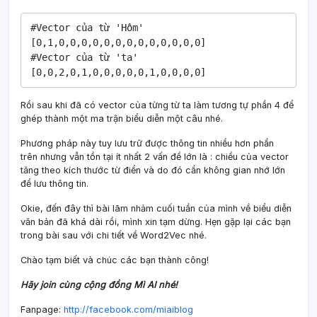
#Vector của từ 'Hôm'

[0,1,0,0,0,0,0,0,0,0,0,0,0,0,0]

#Vector của từ 'ta'

[0,0,2,0,1,0,0,0,0,0,1,0,0,0,0]
Rồi sau khi đã có vector của từng từ ta làm tương tự phần 4 để
ghép thành một ma trận biểu diễn một câu nhé.
Phương pháp này tuy lưu trữ được thông tin nhiều hơn phần
trên nhưng vẫn tồn tại ít nhất 2 vấn đề lớn là : chiều của vector
tăng theo kích thước từ điển và do đó cần không gian nhớ lớn
để lưu thông tin.
Okie, đến đây thì bài lãm nhảm cuối tuần của mình về biểu diễn
văn bản đã khá dài rồi, mình xin tạm dừng. Hẹn gặp lại các bạn
trong bài sau với chi tiết về Word2Vec nhé.
Chào tạm biết và chúc các bạn thành công!
Hãy join cùng cộng đồng Mì AI nhé!
Fanpage:
http://facebook.com/miaiblog