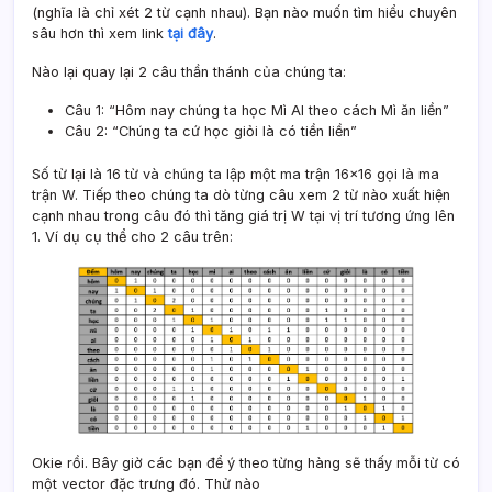
(nghĩa là chỉ xét 2 từ cạnh nhau). Bạn nào muốn tìm hiểu chuyên
sâu hơn thì xem link
tại đây
.
Nào lại quay lại 2 câu thần thánh của chúng ta:
Câu 1: “Hôm nay chúng ta học Mì AI theo cách Mì ăn liền”
Câu 2: “Chúng ta cứ học giỏi là có tiền liền”
Số từ lại là 16 từ và chúng ta lập một ma trận 16×16 gọi là ma
trận W. Tiếp theo chúng ta dò từng câu xem 2 từ nào xuất hiện
cạnh nhau trong câu đó thì tăng giá trị W tại vị trí tương ứng lên
1. Ví dụ cụ thể cho 2 câu trên:
Okie rồi. Bây giờ các bạn để ý theo từng hàng sẽ thấy mỗi từ có
một vector đặc trưng đó. Thử nào