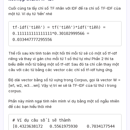
Cuối cùng ta lấy chỉ số TF nhân với IDF để ra chỉ số TF-IDF của
một từ. Ví dụ từ ‘tiền’ nhé
tf-idf('tiền') = tf('tiền')*idf('tiền) = 
0.111111111111111*0.30102999566 = 
0.033447777295556
Thế rồi sau khi tính toán một hồi thì mỗi từ sẽ có một số tf-idf
riêng và thay vì gán cho mỗi từ 1 số thứ tự như Phần 2 thì ta
biểu diễn mỗi từ bằng một số tf-idf. Sau đó ta chỉ cần thay một
câu với các từ bằng các vector các chỉ số tf-idf tưng ứng.
Độ dài vector bằng số từ vựng trong Corpus, gọi là vector W =
[w1, w2, w3….wn]. Vậy vị trí wi sẽ là TF-IDF của từ thứ i trong
corpus.
Phần này mình ngại tính nên mình ví dụ bằng một số ngẫu nhiên
để các bạn hiểu thôi nhé
# Ví dụ câu số 1 sẽ thành

[0.4323638172	0.5561975930	0.7034177544	