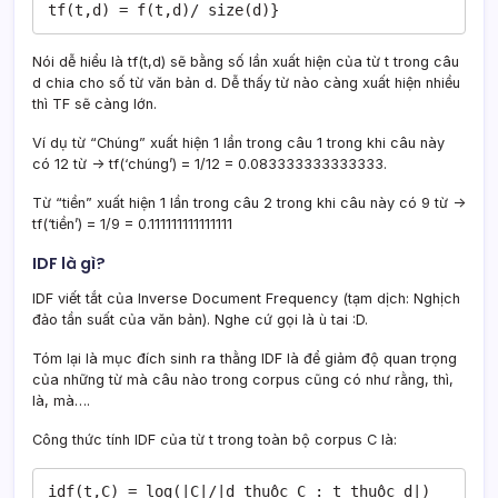
tf(t,d) = f(t,d)/ size(d)}
Nói dễ hiểu là tf(t,d) sẽ bằng số lần xuất hiện của từ t trong câu
d chia cho số từ văn bản d. Dễ thấy từ nào càng xuất hiện nhiều
thì TF sẽ càng lớn.
Ví dụ từ “Chúng” xuất hiện 1 lần trong câu 1 trong khi câu này
có 12 từ -> tf(‘chúng’) = 1/12 = 0.083333333333333.
Từ “tiền” xuất hiện 1 lần trong câu 2 trong khi câu này có 9 từ ->
tf(‘tiền’) = 1/9 = 0.111111111111111
IDF là gì?
IDF viết tắt của Inverse Document Frequency (tạm dịch: Nghịch
đảo tần suất của văn bản). Nghe cứ gọi là ù tai :D.
Tóm lại là mục đích sinh ra thằng IDF là để giảm độ quan trọng
của những từ mà câu nào trong corpus cũng có như rằng, thì,
là, mà….
Công thức tính IDF của từ t trong toàn bộ corpus C là:
idf(t,C) = log(|C|/|d thuộc C : t thuộc d|)