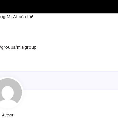
og Mì AI của tôi!
m/groups/miaigroup
Author