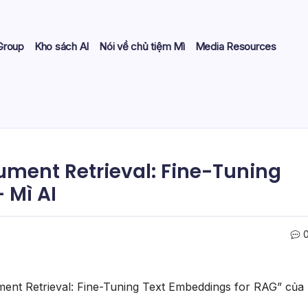
Group
Kho sách AI
Nói về chủ tiệm Mì
Media Resources
ment Retrieval: Fine-Tuning
 Mì AI
nt Retrieval: Fine-Tuning Text Embeddings for RAG” của