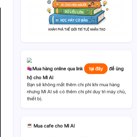
Mua hàng online qua link
tại đây
để ủng
hộ cho Mì AI
Bạn sẽ không mất thêm chi phí khi mua hàng
nhưng Mì AI sẽ có thêm chi phí duy trì máy chủ,
thiết bị.
Mua cafe cho Mì AI