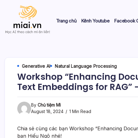
Skip
to
content
Trang chủ
Kênh Youtube
Facebook 
Học
Mì
AI
theo
AI
cách
Mì
Generative AI
Natural Language Processing
ăn
Workshop “Enhancing Docu
liền!
Text Embeddings for RAG” –
By
Chủ tiệm Mì
August 18, 2024
1 Min Read
Chia sẻ cùng các bạn Workshop “Enhancing Docume
bạn Hiếu Ngô nhé!