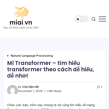
Skip
to
content
Học
Mì
AI
AI
theo
cách
Mì
ăn
liền!
Natural Language Processing
Mì Transformer – tìm hiểu
transformer theo cách dễ hiểu,
dễ nhớ!
By
Chủ tiệm Mì
1
December 1, 2020
1 Min Read
Chào các bạn, hôm nay chúng ta sẽ cùng tìm hiểu về mạng