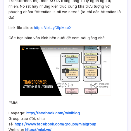
Transformer, một món SOTA trong làng xử lý ngôn ngữ tự
nhiên. Nó rất hay nhưng kiến trúc cũng khá trừu tượng với
phương châm “Attention is all we need” (ta chỉ cần Attention là
đủ)
Link file slide:
https://bit.ly/3lpMseX
Các bạn bấm vào hình bên dưới để xem bài giảng nhé:
#MìAI
Fanpage:
http://facebook.com/miaiblog
Group trao đổi, chia
sẻ:
https://www.facebook.com/groups/miaigroup
Website:
https://miai.vn/