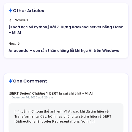
Other Articles
Previous
[Khoá học Mì Python] Bài 7. Dựng Backend server bằng Flask
– Mì AI
Next
Anaconda – con rắn thần chống lỗi khi học AI trên Windows
One Comment
[BERT Series] Chương 1. BERT là cái chi chi? - Mì AI
December 14, 2020 at 9:26 am
[…] tuần mới toàn thể anh em Mì AI, sau khi đã tìm hiểu về
Transformer tại đây, hôm nay chúng ta sẽ tìm hiểu về BERT
(Bidirectional Encoder Representations from […]