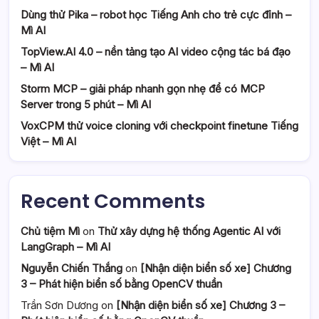
Dùng thử Pika – robot học Tiếng Anh cho trẻ cực đỉnh –
Mì AI
TopView.AI 4.0 – nền tảng tạo AI video cộng tác bá đạo
– Mì AI
Storm MCP – giải pháp nhanh gọn nhẹ để có MCP
Server trong 5 phút – Mì AI
VoxCPM thử voice cloning với checkpoint finetune Tiếng
Việt – Mì AI
Recent Comments
Chủ tiệm Mì
on
Thử xây dựng hệ thống Agentic AI với
LangGraph – Mì AI
Nguyễn Chiến Thắng
on
[Nhận diện biển số xe] Chương
3 – Phát hiện biển số bằng OpenCV thuần
Trần Sơn Dương
on
[Nhận diện biển số xe] Chương 3 –