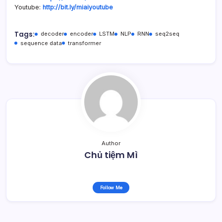
Youtube:
http://bit.ly/miaiyoutube
Tags:
decoder
encoder
LSTM
NLP
RNN
seq2seq
sequence data
transformer
Author
Chủ tiệm Mì
Follow Me