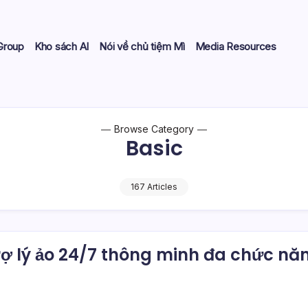
Group
Kho sách AI
Nói về chủ tiệm Mì
Media Resources
Browse Category
Basic
167 Articles
rợ lý ảo 24/7 thông minh đa chức nă