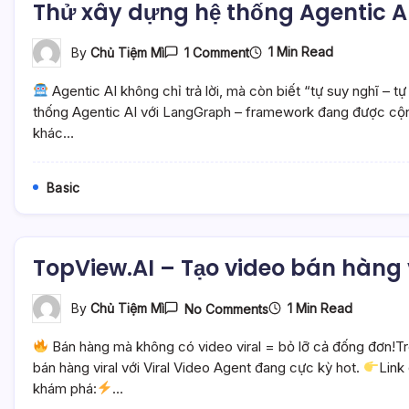
Thử xây dựng hệ thống Agentic AI
On
1 Min Read
By
Chủ Tiệm Mì
1 Comment
Thử
Xây
Agentic AI không chỉ trả lời, mà còn biết “tự suy nghĩ – 
Dựng
Hệ
thống Agentic AI với LangGraph – framework đang được cộ
Thống
khác…
Agentic
AI
Với
LangGraph
Basic
–
Mì
AI
TopView.AI – Tạo video bán hàng vi
On
1 Min Read
By
Chủ Tiệm Mì
No Comments
TopView.AI
–
Bán hàng mà không có video viral = bỏ lỡ cả đống đơn!Tro
Tạo
Video
bán hàng viral với Viral Video Agent đang cực kỳ hot.
Link
Bán
khám phá:
…
Hàng
Viral