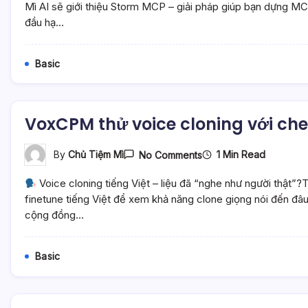
Giải
Mì AI sẽ giới thiệu Storm MCP – giải pháp giúp bạn dựng M
Pháp
đầu hạ…
Nhanh
Gọn
Nhẹ
Để
Basic
Có
MCP
Server
Trong
5
VoxCPM thử voice cloning với chec
Phút
–
Mì
On
1 Min Read
By
Chủ Tiệm Mì
No Comments
AI
VoxCPM
Thử
Voice cloning tiếng Việt – liệu đã “nghe như người thật”
Voice
Cloning
finetune tiếng Việt để xem khả năng clone giọng nói đến đâ
Với
cộng đồng…
Checkpoint
Finetune
Tiếng
Việt
Basic
–
Mì
AI