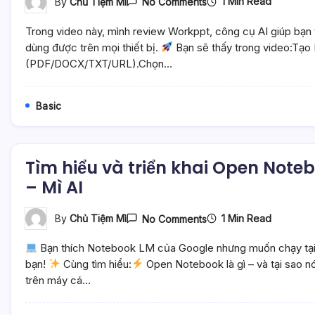
On
1 Min Read
By
Chủ Tiệm Mì
No Comments
Workppt
AI
Trong video này, mình review Workppt, công cụ AI giúp bạn tạ
–
Làm
dùng được trên mọi thiết bị.
Bạn sẽ thấy trong video:Tạo 
Slide
(PDF/DOCX/TXT/URL).Chọn…
Trong
1
Phút
Với
Basic
AI
–
Mì
AI
Tìm hiểu và triển khai Open Note
– Mì AI
On
1 Min Read
By
Chủ Tiệm Mì
No Comments
Tìm
Hiểu
Bạn thích Notebook LM của Google nhưng muốn chạy tại ch
Và
Triển
bạn!
Cùng tìm hiểu:
Open Notebook là gì – và tại sao 
Khai
trên máy cá…
Open
Notebook,
Phiên