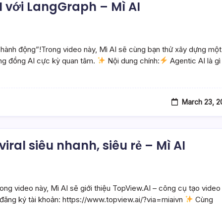
 với LangGraph – Mì AI
tự hành động”!Trong video này, Mì AI sẽ cùng bạn thử xây dựng một
ng đồng AI cực kỳ quan tâm.
Nội dung chính:
Agentic AI là gì
March 23, 2
ral siêu nhanh, siêu rẻ – Mì AI
ng video này, Mì AI sẽ giới thiệu TopView.AI – công cụ tạo video
 đăng ký tài khoản: https://www.topview.ai/?via=miaivn
Cùng