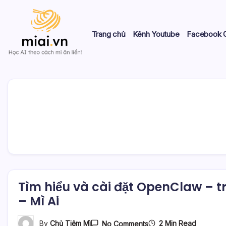
Skip
to
content
Trang chủ
Kênh Youtube
Facebook 
Học
Mì
AI
theo
AI
cách
Mì
ăn
liền!
Tìm hiểu và cài đặt OpenClaw – t
– Mì Ai
On
2 Min Read
By
Chủ Tiệm Mì
No Comments