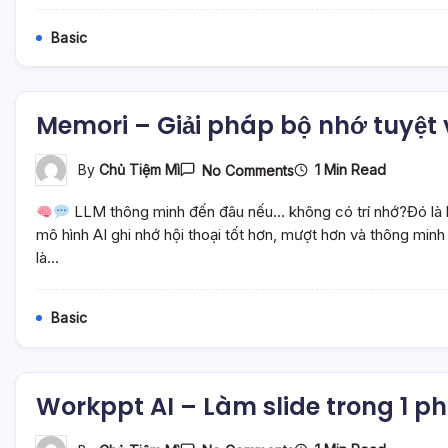
Siêu
Nhanh,
Basic
Siêu
Rẻ
–
Mì
AI
Memori – Giải pháp bộ nhớ tuyệt 
On
1 Min Read
By
Chủ Tiệm Mì
No Comments
Memori
–
LLM thông minh đến đâu nếu… không có trí nhớ?Đó là l
Giải
Pháp
mô hình AI ghi nhớ hội thoại tốt hơn, mượt hơn và thông min
Bộ
là…
Nhớ
Tuyệt
Vời
Cho
Basic
LLM
Conversation
–
Mì
AI
Workppt AI – Làm slide trong 1 phú