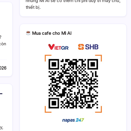
nhưng Mì AI sẽ có thêm chi phí duy trì máy chủ,
thiết bị.
Mua cafe cho Mì AI
?
còn
026
–
y,