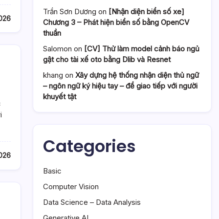
Trần Sơn Dương
on
[Nhận diện biển số xe]
026
Chương 3 – Phát hiện biển số bằng OpenCV
thuần
Salomon
on
[CV] Thử làm model cảnh báo ngủ
gật cho tài xế oto bằng Dlib và Resnet
khang
on
Xây dựng hệ thống nhận diện thủ ngữ
– ngôn ngữ ký hiệu tay – để giao tiếp với người
khuyết tật
c
i
Categories
026
Basic
Computer Vision
Data Science – Data Analysis
Generative AI