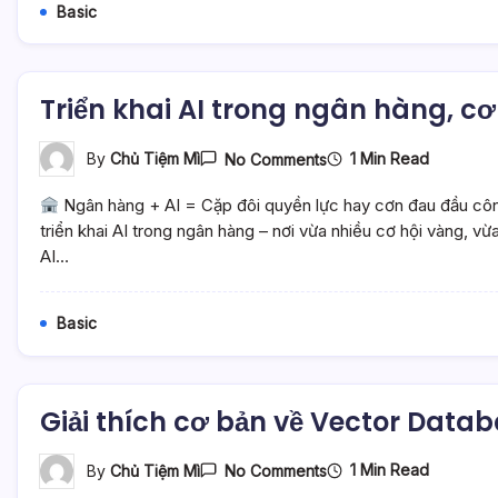
Bản
Basic
Local
Của
Notebook
LM
–
Triển khai AI trong ngân hàng, cơ
Mì
AI
On
1 Min Read
By
Chủ Tiệm Mì
No Comments
Triển
Khai
Ngân hàng + AI = Cặp đôi quyền lực hay cơn đau đầu cô
AI
Trong
triển khai AI trong ngân hàng – nơi vừa nhiều cơ hội vàng, v
Ngân
AI…
Hàng,
Cơ
Hội
Và
Basic
Thử
Thách
–
Mì
AI
Giải thích cơ bản về Vector Databa
On
1 Min Read
By
Chủ Tiệm Mì
No Comments
Giải