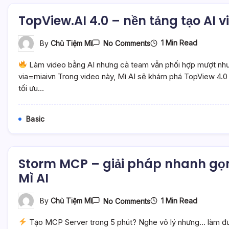
–
Mì
TopView.AI 4.0 – nền tảng tạo AI 
AI
On
1 Min Read
By
Chủ Tiệm Mì
No Comments
TopView.AI
4.0
Làm video bằng AI nhưng cả team vẫn phối hợp mượt như 
–
Nền
via=miaivn Trong video này, Mì AI sẽ khám phá TopView 4.0
Tảng
tối ưu…
Tạo
AI
Video
Cộng
Basic
Tác
Bá
Đạo
–
Mì
Storm MCP – giải pháp nhanh gọn
AI
Mì AI
On
1 Min Read
By
Chủ Tiệm Mì
No Comments
Storm
MCP
Tạo MCP Server trong 5 phút? Nghe vô lý nhưng… làm đượ
–