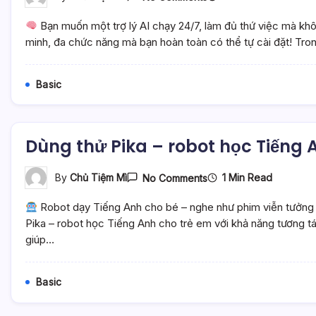
Tìm
Hiểu
Bạn muốn một trợ lý AI chạy 24/7, làm đủ thứ việc mà k
Và
Cài
minh, đa chức năng mà bạn hoàn toàn có thể tự cài đặt! Tron
Đặt
OpenClaw
–
Basic
Trợ
Lý
Ảo
24/7
Thông
Dùng thử Pika – robot học Tiếng A
Minh
Đa
Chức
Năng
On
1 Min Read
By
Chủ Tiệm Mì
No Comments
–
Dùng
Mì
Thử
Robot dạy Tiếng Anh cho bé – nghe như phim viễn tưởng n
Ai
Pika
–
Pika – robot học Tiếng Anh cho trẻ em với khả năng tương t
Robot
giúp…
Học
Tiếng
Anh
Cho
Basic
Trẻ
Cực
Đỉnh