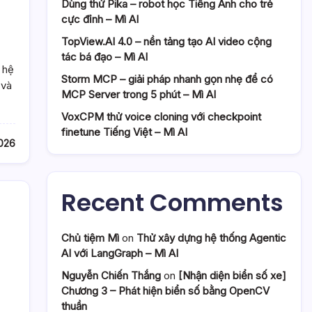
Dùng thử Pika – robot học Tiếng Anh cho trẻ
cực đỉnh – Mì AI
TopView.AI 4.0 – nền tảng tạo AI video cộng
tác bá đạo – Mì AI
 hệ
Storm MCP – giải pháp nhanh gọn nhẹ để có
 và
MCP Server trong 5 phút – Mì AI
VoxCPM thử voice cloning với checkpoint
finetune Tiếng Việt – Mì AI
026
Recent Comments
Chủ tiệm Mì
on
Thử xây dựng hệ thống Agentic
AI với LangGraph – Mì AI
Nguyễn Chiến Thắng
on
[Nhận diện biển số xe]
Chương 3 – Phát hiện biển số bằng OpenCV
thuần