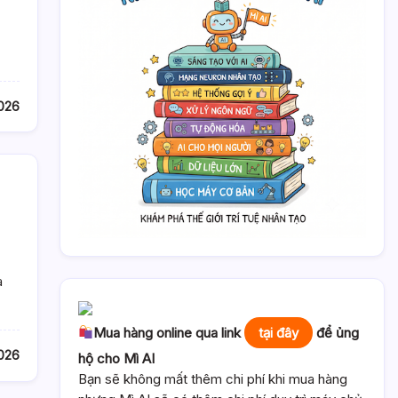
026
a
Mua hàng online qua link
tại đây
để ủng
026
hộ cho Mì AI
Bạn sẽ không mất thêm chi phí khi mua hàng