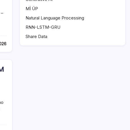
MÌ ÚP
 –
Natural Language Processing
RNN-LSTM-GRU
Share Data
026
LM
ho
i