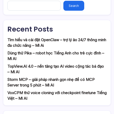
Search
Recent Posts
Tìm hiểu và cài đặt OpenClaw – trợ lý ảo 24/7 thông minh
đa chức năng – Mì Ai
Dùng thử Pika – robot học Tiếng Anh cho trẻ cực đỉnh –
Mì AI
TopView.AI 4.0 – nền tảng tạo AI video cộng tác bá đạo
– Mì AI
Storm MCP – giải pháp nhanh gọn nhẹ để có MCP
Server trong 5 phút – Mì AI
VoxCPM thử voice cloning với checkpoint finetune Tiếng
Việt – Mì AI