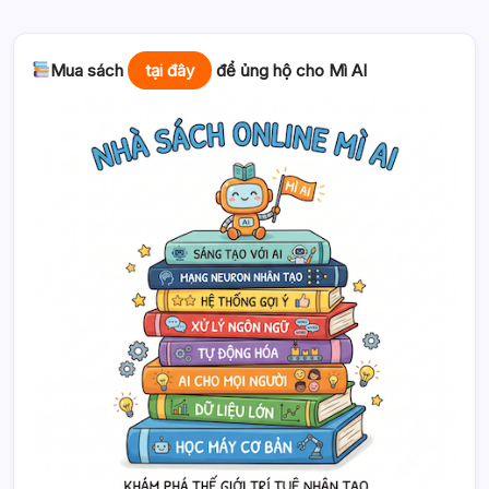
Mua sách
tại đây
để ủng hộ cho Mì AI