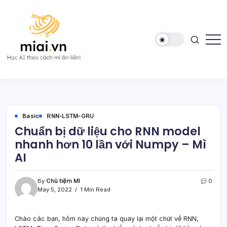
Skip
to
content
Học
Mì
AI
AI
theo
cách
Mì
ăn
liền!
Basic
RNN-LSTM-GRU
Chuẩn bị dữ liệu cho RNN model
nhanh hơn 10 lần với Numpy – Mì
AI
By
Chủ tiệm Mì
0
May 5, 2022
1 Min Read
Chào các bạn, hôm nay chúng ta quay lại một chút về RNN,