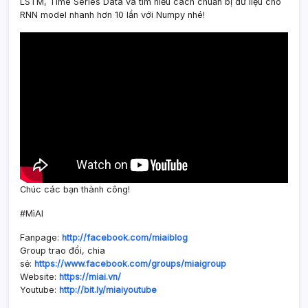
LSTM, Time Series Data và tìm hiểu cách chuẩn bị dữ liệu cho
RNN model nhanh hơn 10 lần với Numpy nhé!
Chúc các bạn thành công!
#MìAI
Fanpage:
http://facebook.com/miaiblog
Group trao đổi, chia
sẻ:
https://www.facebook.com/groups/miaigroup
Website:
https://miai.vn/
Youtube:
http://bit.ly/miaiyoutube