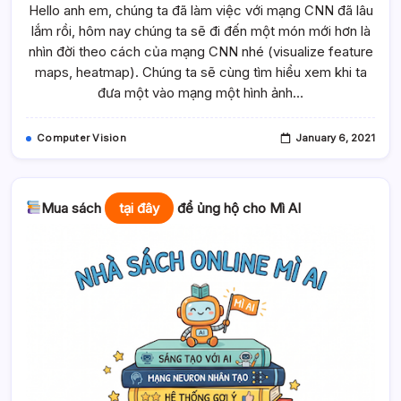
Hello anh em, chúng ta đã làm việc với mạng CNN đã lâu
Theo
Cách
lắm rồi, hôm nay chúng ta sẽ đi đến một món mới hơn là
Của
Mạng
nhìn đời theo cách của mạng CNN nhé (visualize feature
CNN
(visualize
maps, heatmap). Chúng ta sẽ cùng tìm hiểu xem khi ta
Feature
đưa một vào mạng một hình ảnh…
Maps-
Heatmap)
Computer Vision
January 6, 2021
Mua sách
tại đây
để ủng hộ cho Mì AI