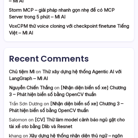
– Mì AI
Storm MCP – giải pháp nhanh gọn nhẹ để có MCP
Server trong 5 phút – Mì AI
VoxCPM thử voice cloning với checkpoint finetune Tiếng
Việt – Mì AI
Recent Comments
Chủ tiệm Mì
on
Thử xây dựng hệ thống Agentic AI với
LangGraph – Mì AI
Nguyễn Chiến Thắng
on
[Nhận diện biển số xe] Chương
3 – Phát hiện biển số bằng OpenCV thuần
Trần Sơn Dương
on
[Nhận diện biển số xe] Chương 3 –
Phát hiện biển số bằng OpenCV thuần
Salomon
on
[CV] Thử làm model cảnh báo ngủ gật cho
tài xế oto bằng Dlib và Resnet
khang
on
Xây dựng hệ thống nhận diện thủ ngữ – ngôn