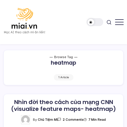
Skip
to
content
Học
Mì
AI
AI
theo
cách
Mì
Browse Tag
ăn
heatmap
liền!
1 Article
Nhìn đời theo cách của mạng CNN
(visualize feature maps- heatmap)
On
By
Chủ Tiệm Mì
7 Min Read
2 Comments
Nhìn
Đời