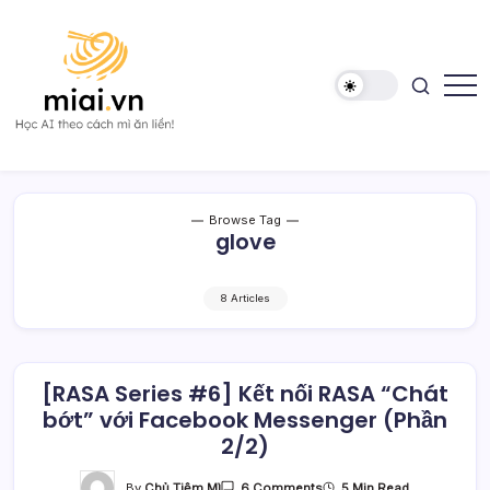
Skip
to
content
Học
Mì
AI
AI
theo
cách
Mì
Browse Tag
ăn
glove
liền!
8 Articles
[RASA Series #6] Kết nối RASA “Chát
bớt” với Facebook Messenger (Phần
2/2)
On
By
Chủ Tiệm Mì
5 Min Read
6 Comments