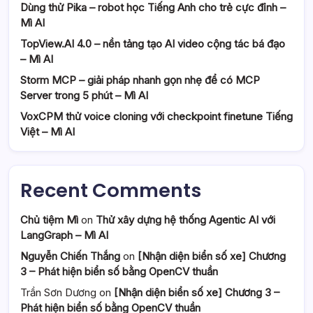
Dùng thử Pika – robot học Tiếng Anh cho trẻ cực đỉnh –
Mì AI
TopView.AI 4.0 – nền tảng tạo AI video cộng tác bá đạo
– Mì AI
Storm MCP – giải pháp nhanh gọn nhẹ để có MCP
Server trong 5 phút – Mì AI
VoxCPM thử voice cloning với checkpoint finetune Tiếng
Việt – Mì AI
Recent Comments
Chủ tiệm Mì
on
Thử xây dựng hệ thống Agentic AI với
LangGraph – Mì AI
Nguyễn Chiến Thắng
on
[Nhận diện biển số xe] Chương
3 – Phát hiện biển số bằng OpenCV thuần
Trần Sơn Dương
on
[Nhận diện biển số xe] Chương 3 –
Phát hiện biển số bằng OpenCV thuần