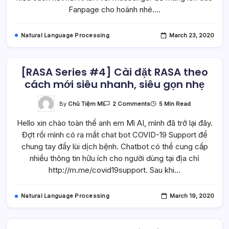
Với
Fanpage cho hoành nhé.…
Facebook
Messenger
(Phần
1/2)
Natural Language Processing
March 23, 2020
[RASA Series #4] Cài đặt RASA theo
cách mới siêu nhanh, siêu gọn nhẹ
On
By
Chủ Tiệm Mì
5 Min Read
2 Comments
[RASA
Series
Hello xin chào toàn thể anh em Mì AI, mình đã trở lại đây.
#4]
Cài
Đợt rồi mình có ra mắt chat bot COVID-19 Support để
Đặt
RASA
chung tay đẩy lùi dịch bệnh. Chatbot có thể cung cấp
Theo
Cách
nhiều thông tin hữu ích cho người dùng tại địa chỉ
Mới
http://m.me/covid19support. Sau khi…
Siêu
Nhanh,
Siêu
Gọn
Natural Language Processing
March 19, 2020
Nhẹ