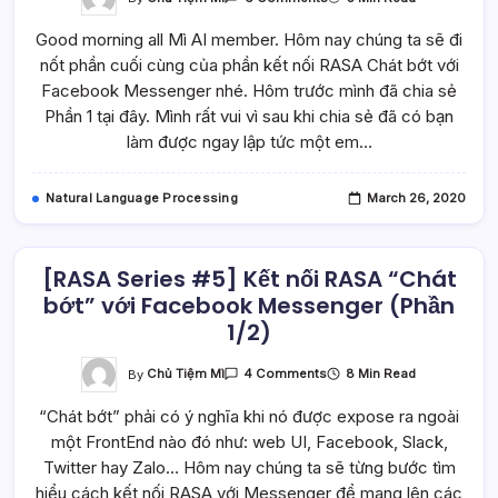
[RASA
Series
Good morning all Mì AI member. Hôm nay chúng ta sẽ đi
#6]
Kết
nốt phần cuối cùng của phần kết nối RASA Chát bớt với
Nối
RASA
Facebook Messenger nhé. Hôm trước mình đã chia sẻ
“Chát
Bớt”
Phần 1 tại đây. Mình rất vui vì sau khi chia sẻ đã có bạn
Với
làm được ngay lập tức một em…
Facebook
Messenger
(Phần
2/2)
Natural Language Processing
March 26, 2020
[RASA Series #5] Kết nối RASA “Chát
bớt” với Facebook Messenger (Phần
1/2)
On
By
Chủ Tiệm Mì
8 Min Read
4 Comments
[RASA
Series
“Chát bớt” phải có ý nghĩa khi nó được expose ra ngoài
#5]
Kết
một FrontEnd nào đó như: web UI, Facebook, Slack,
Nối
RASA
Twitter hay Zalo… Hôm nay chúng ta sẽ từng bước tìm
“Chát
Bớt”
hiểu cách kết nối RASA với Messenger để mang lên các