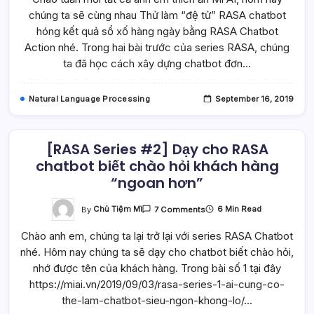
Thử
chúng ta sẽ cùng nhau Thử làm “đệ tử” RASA chatbot
Làm
“đệ
hóng kết quả sổ xố hàng ngày bằng RASA Chatbot
Tử”
RASA
Action nhé. Trong hai bài trước của series RASA, chúng
Chatbot
ta đã học cách xây dựng chatbot đơn…
Hóng
Kết
Quả
Sổ
Natural Language Processing
September 16, 2019
Xố
Hàng
Ngày
[RASA Series #2] Dạy cho RASA
chatbot biết chào hỏi khách hàng
“ngoan hơn”
On
By
Chủ Tiệm Mì
6 Min Read
7 Comments
[RASA
Series
Chào anh em, chúng ta lại trở lại với series RASA Chatbot
#2]
Dạy
nhé. Hôm nay chúng ta sẽ dạy cho chatbot biết chào hỏi,
Cho
RASA
nhớ được tên của khách hàng. Trong bài số 1 tại đây
Chatbot
Biết
https://miai.vn/2019/09/03/rasa-series-1-ai-cung-co-
Chào
the-lam-chatbot-sieu-ngon-khong-lo/…
Hỏi
Khách