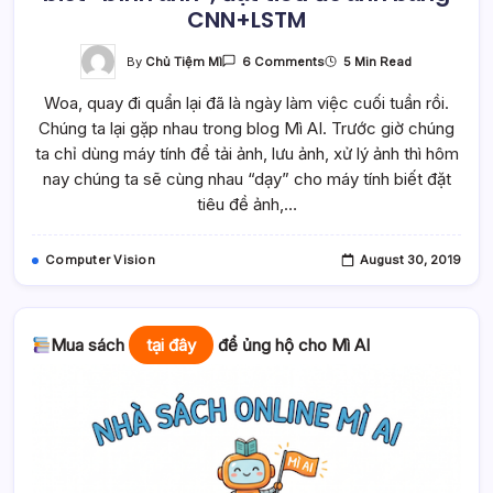
CNN+LSTM
On
By
Chủ Tiệm Mì
5 Min Read
6 Comments
[Computer
Vision]
Woa, quay đi quẩn lại đã là ngày làm việc cuối tuần rồi.
Dạy
Cho
Chúng ta lại gặp nhau trong blog Mì AI. Trước giờ chúng
Máy
Tính
ta chỉ dùng máy tính để tải ảnh, lưu ảnh, xử lý ảnh thì hôm
Biết
“bình
nay chúng ta sẽ cùng nhau “dạy” cho máy tính biết đặt
Ảnh”,
tiêu đề ảnh,…
Đặt
Tiêu
Đề
Ảnh
Computer Vision
August 30, 2019
Bằng
CNN+LSTM
Mua sách
tại đây
để ủng hộ cho Mì AI