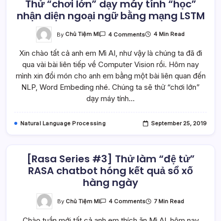
Thử “chơi lớn” dạy máy tính “học”
nhận diện ngoại ngữ bằng mạng LSTM
On
By
Chủ Tiệm Mì
4 Min Read
4 Comments
Thử
“chơi
Xin chào tất cả anh em Mì AI, như vậy là chúng ta đã đi
Lớn”
Dạy
qua vài bài liên tiếp về Computer Vision rồi. Hôm nay
Máy
Tính
mình xin đổi món cho anh em bằng một bài liên quan đến
“học”
Nhận
NLP, Word Embeding nhé. Chúng ta sẽ thử “chơi lớn”
Diện
dạy máy tính…
Ngoại
Ngữ
Bằng
Mạng
Natural Language Processing
September 25, 2019
LSTM
[Rasa Series #3] Thử làm “đệ tử”
RASA chatbot hóng kết quả sổ xố
hàng ngày
On
By
Chủ Tiệm Mì
7 Min Read
4 Comments
[Rasa
Series
Chào tuần mới tất cả anh em thích ăn Mì AI, hôm nay
#3]