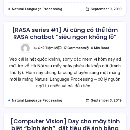
Hàng
“ngoan
Natural Language Processing
September 9, 2019
Hơn”
[RASA series #1] Ai cũng có thể làm
RASA chatbot “siêu ngon khổng lồ”
On
By
Chủ Tiệm Mì
9 Min Read
17 Comments
[RASA
Series
Vèo cái là hết quốc khánh, sorry các mem vì hôm nay ad
#1]
Ai
mới trở về Hà Nội sau mấy ngày phiêu du khắp nơi (tranh
Cũng
Có
thủ tý). Hôm nay chúng ta cùng chuyển sang một mảng
Thể
Làm
mới là mảng Natural Language Processing – xử lý nguôn
RASA
ngữ tự nhiên và bài đầu tiên…
Chatbot
“siêu
Ngon
Khổng
Natural Language Processing
September 3, 2019
Lồ”
[Computer Vision] Dạy cho máy tính
biết “bình ảnh”, đặt tiêu đề ảnh bằng