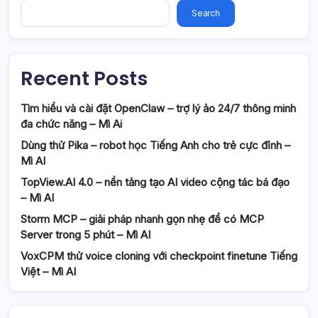
Search
Recent Posts
Tìm hiểu và cài đặt OpenClaw – trợ lý ảo 24/7 thông minh
đa chức năng – Mì Ai
Dùng thử Pika – robot học Tiếng Anh cho trẻ cực đỉnh –
Mì AI
TopView.AI 4.0 – nền tảng tạo AI video cộng tác bá đạo
– Mì AI
Storm MCP – giải pháp nhanh gọn nhẹ để có MCP
Server trong 5 phút – Mì AI
VoxCPM thử voice cloning với checkpoint finetune Tiếng
Việt – Mì AI