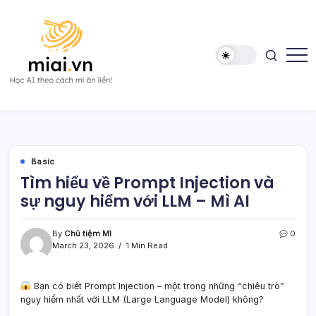
Skip
to
content
Học
Mì
AI
AI
theo
cách
Mì
ăn
liền!
Basic
Tìm hiểu về Prompt Injection và
sự nguy hiểm với LLM – Mì AI
By
Chủ tiệm Mì
0
March 23, 2026
1 Min Read
Bạn có biết Prompt Injection – một trong những “chiêu trò”
nguy hiểm nhất với LLM (Large Language Model) không?