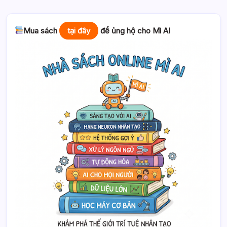
Mua sách
tại đây
để ủng hộ cho Mì AI