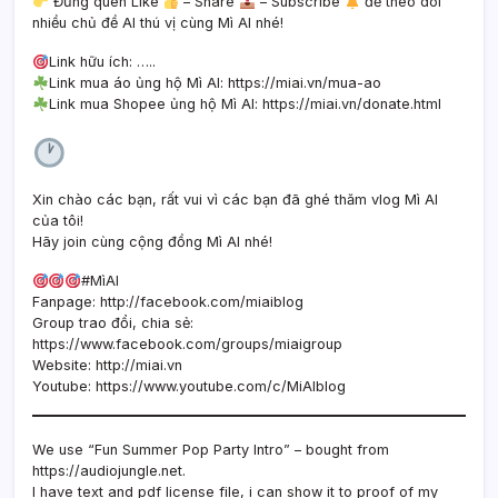
Đừng quên Like
– Share
– Subscribe
để theo dõi
nhiều chủ đề AI thú vị cùng Mì AI nhé!
Link hữu ích: …..
Link mua áo ủng hộ Mì AI: https://miai.vn/mua-ao
Link mua Shopee ủng hộ Mì AI: https://miai.vn/donate.html
Xin chào các bạn, rất vui vì các bạn đã ghé thăm vlog Mì AI
của tôi!
Hãy join cùng cộng đồng Mì AI nhé!
#MìAI
Fanpage: http://facebook.com/miaiblog
Group trao đổi, chia sẻ:
https://www.facebook.com/groups/miaigroup
Website: http://miai.vn
Youtube: https://www.youtube.com/c/MiAIblog
We use “Fun Summer Pop Party Intro” – bought from
https://audiojungle.net.
I have text and pdf license file, i can show it to proof of my