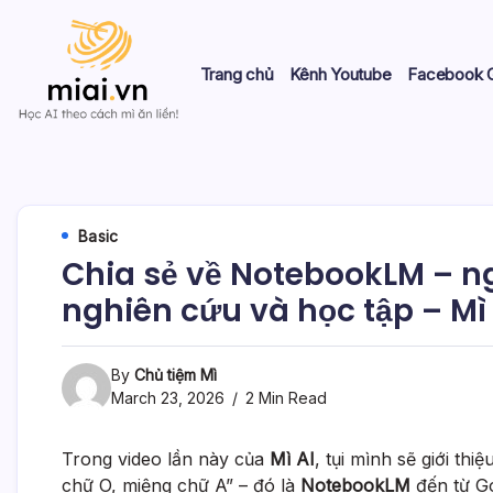
Skip
to
content
Trang chủ
Kênh Youtube
Facebook 
Học
Mì
AI
theo
AI
cách
Mì
Basic
ăn
Chia sẻ về NotebookLM – n
liền!
nghiên cứu và học tập – Mì 
By
Chủ tiệm Mì
March 23, 2026
2 Min Read
Trong video lần này của
Mì AI
, tụi mình sẽ giới t
chữ O, miệng chữ A” – đó là
NotebookLM
đến từ G