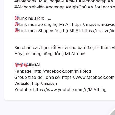
#NotebookLM #GoogleAI #mìAI #AIchohọctập #AIr
#AIchosinhviên #noteapp #AIghiChú #AIforLearnin
Link hữu ích: …..
Link mua áo ủng hộ Mì AI: https://miai.vn/mua-a
Link mua Shopee ủng hộ Mì AI: https://miai.vn/d
Xin chào các bạn, rất vui vì các bạn đã ghé thăm vl
Hãy join cùng cộng đồng Mì AI nhé!
#MìAI
Fanpage: http://facebook.com/miaiblog
Group trao đổi, chia sẻ: https://www.facebook.co
Website: http://miai.vn
Youtube: https://www.youtube.com/c/MiAIblog