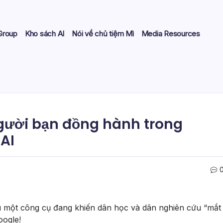
Group
Kho sách AI
Nói về chủ tiệm Mì
Media Resources
gười bạn đồng hành trong
AI
hiệu một công cụ đang khiến dân học và dân nghiên cứu “mắt
oogle!