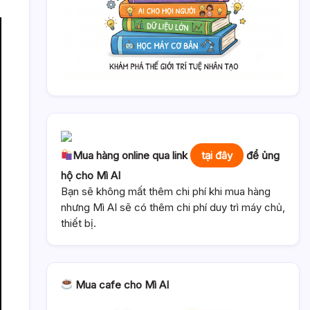
Mua hàng online qua link
tại đây
để ủng
hộ cho Mì AI
Bạn sẽ không mất thêm chi phí khi mua hàng
nhưng Mì AI sẽ có thêm chi phí duy trì máy chủ,
thiết bị.
Mua cafe cho Mì AI