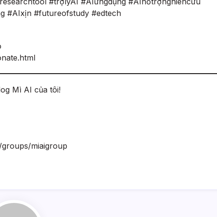
esearchtool #trợlýAI #AIứngdụng #AIhỗtrợnghiêncứu
g #AIxịn #futureofstudy #edtech
o
onate.html
og Mì AI của tôi!
m/groups/miaigroup