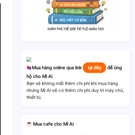
Mua hàng online qua link
tại đây
để ủng
hộ cho Mì AI
Bạn sẽ không mất thêm chi phí khi mua hàng
nhưng Mì AI sẽ có thêm chi phí duy trì máy chủ,
thiết bị.
Mua cafe cho Mì AI