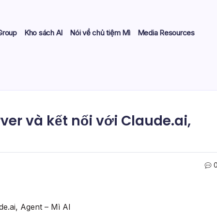
Group
Kho sách AI
Nói về chủ tiệm Mì
Media Resources
er và kết nối với Claude.ai,
e.ai, Agent – Mì AI