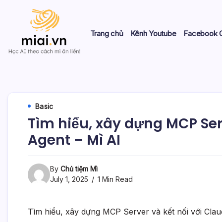
Skip
to
content
Trang chủ
Kênh Youtube
Facebook 
Học
Mì
AI
theo
AI
cách
Mì
Basic
ăn
Tìm hiểu, xây dựng MCP Serv
liền!
Agent – Mì AI
By
Chủ tiệm Mì
July 1, 2025
1 Min Read
Tìm hiểu, xây dựng MCP Server và kết nối với Claud