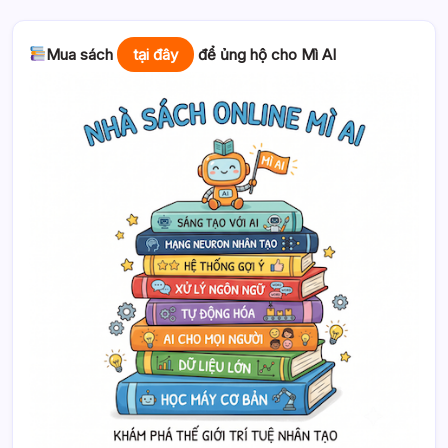
Mua sách
tại đây
để ủng hộ cho Mì AI