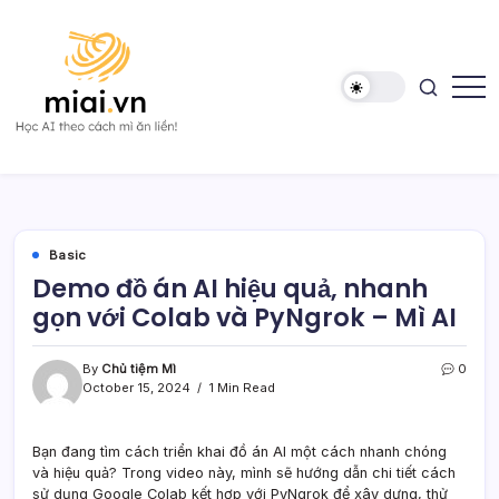
Skip
to
content
Học
Mì
AI
AI
theo
cách
Mì
ăn
liền!
Basic
Demo đồ án AI hiệu quả, nhanh
gọn với Colab và PyNgrok – Mì AI
By
Chủ tiệm Mì
0
October 15, 2024
1 Min Read
Bạn đang tìm cách triển khai đồ án AI một cách nhanh chóng
và hiệu quả? Trong video này, mình sẽ hướng dẫn chi tiết cách
sử dụng Google Colab kết hợp với PyNgrok để xây dựng, thử