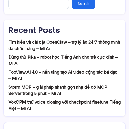
Search
Recent Posts
Tìm hiểu và cài đặt OpenClaw – trợ lý ảo 24/7 thông minh
đa chức năng – Mì Ai
Dùng thử Pika – robot học Tiếng Anh cho trẻ cực đỉnh –
Mì AI
TopView.AI 4.0 – nền tảng tạo AI video cộng tác bá đạo
– Mì AI
Storm MCP – giải pháp nhanh gọn nhẹ để có MCP
Server trong 5 phút – Mì AI
VoxCPM thử voice cloning với checkpoint finetune Tiếng
Việt – Mì AI