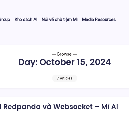
Group
Kho sách AI
Nói về chủ tiệm Mì
Media Resources
Browse
Day:
October 15, 2024
7 Articles
i Redpanda và Websocket – Mì AI