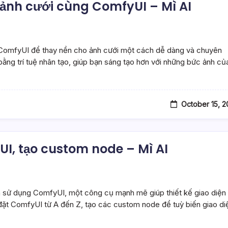
n ảnh cưới cùng ComfyUI – Mì AI
 ComfyUI để thay nền cho ảnh cưới một cách dễ dàng và chuyên
bằng trí tuệ nhân tạo, giúp bạn sáng tạo hơn với những bức ảnh củ
October 15, 
UI, tạo custom node – Mì AI
à sử dụng ComfyUI, một công cụ mạnh mẽ giúp thiết kế giao diện
 đặt ComfyUI từ A đến Z, tạo các custom node để tuỳ biến giao di