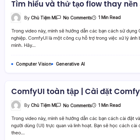
Tìm hiểu và thử tạo flow thay nề
On
1 Min Read
By
Chủ Tiệm Mì
No Comments
Tìm
Hiểu
Trong video này, mình sẽ hướng dẫn các bạn cách sử dụng
Và
Thử
nghiệp. ComfyUI là một công cụ hỗ trợ trong việc xử lý ảnh 
Tạo
mình. Hãy…
Flow
Thay
Nền
Ảnh
Computer Vision
Generative AI
Cưới
Cùng
ComfyUI
–
Mì
ComfyUI toàn tập | Cài đặt Comfy
AI
On
1 Min Read
By
Chủ Tiệm Mì
No Comments
ComfyUI
Toàn
Trong video này, mình sẽ hướng dẫn các bạn cách cài đặt v
Tập
|
người dùng (UI) trực quan và linh hoạt. Bạn sẽ học cách cài
Cài
theo…
Đặt
ComfyUI,