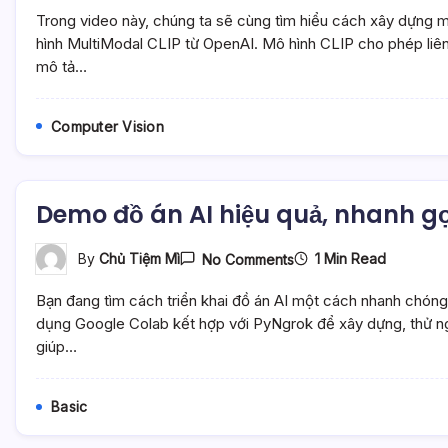
Dựng
Trong video này, chúng ta sẽ cùng tìm hiểu cách xây dựng 
Hệ
Thống
hình MultiModal CLIP từ OpenAI. Mô hình CLIP cho phép liên 
Tìm
mô tả…
Kiếm
Hình
Ảnh
Với
Computer Vision
MultiModal
Model
CLIP
–
Mì
Demo đồ án AI hiệu quả, nhanh gọ
AI
On
1 Min Read
By
Chủ Tiệm Mì
No Comments
Demo
Đồ
Bạn đang tìm cách triển khai đồ án AI một cách nhanh chóng
Án
AI
dụng Google Colab kết hợp với PyNgrok để xây dựng, thử ngh
Hiệu
giúp…
Quả,
Nhanh
Gọn
Với
Basic
Colab
Và