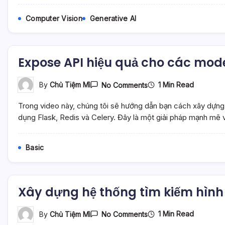
Tạo
Custom
Computer Vision
Generative AI
Node
–
Mì
AI
Expose API hiệu quả cho các model 
On
1 Min Read
By
Chủ Tiệm Mì
No Comments
Expose
API
Trong video này, chúng tôi sẽ hướng dẫn bạn cách xây dựng
Hiệu
Quả
dụng Flask, Redis và Celery. Đây là một giải pháp mạnh mẽ v
Cho
Các
Model
Basic
AI
Với
Flask,
Redis
Và
Xây dựng hệ thống tìm kiếm hình 
Celery
–
Mì
AI
On
1 Min Read
By
Chủ Tiệm Mì
No Comments
Xây