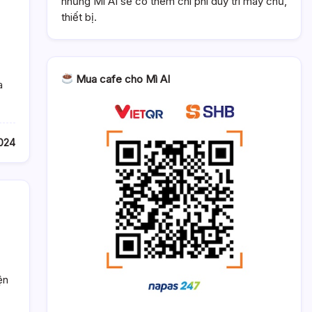
nhưng Mì AI sẽ có thêm chi phí duy trì máy chủ,
thiết bị.
Mua cafe cho Mì AI
a
2024
ện