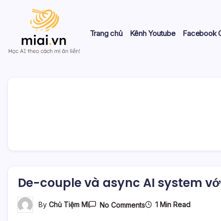
Skip
to
content
Trang chủ
Kênh Youtube
Facebook 
Học
Mì
AI
theo
AI
cách
Mì
ăn
liền!
De-couple và async AI system vớ
On
1 Min Read
By
Chủ Tiệm Mì
No Comments
De-
Couple