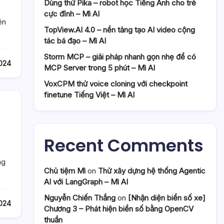
Dùng thử Pika – robot học Tiếng Anh cho trẻ
cực đỉnh – Mì AI
ên
TopView.AI 4.0 – nền tảng tạo AI video cộng
tác bá đạo – Mì AI
Storm MCP – giải pháp nhanh gọn nhẹ để có
2024
MCP Server trong 5 phút – Mì AI
VoxCPM thử voice cloning với checkpoint
finetune Tiếng Việt – Mì AI
Recent Comments
ng
Chủ tiệm Mì
on
Thử xây dựng hệ thống Agentic
AI với LangGraph – Mì AI
Nguyễn Chiến Thắng
on
[Nhận diện biển số xe]
2024
Chương 3 – Phát hiện biển số bằng OpenCV
thuần