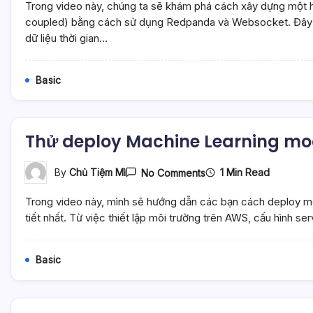
Trong video này, chúng ta sẽ khám phá cách xây dựng một h
Và
Async
coupled) bằng cách sử dụng Redpanda và Websocket. Đây là
AI
dữ liệu thời gian…
System
Với
Redpanda
Và
Basic
Websocket
–
Mì
AI
Thử deploy Machine Learning mod
On
1 Min Read
By
Chủ Tiệm Mì
No Comments
Thử
Deploy
Trong video này, mình sẽ hướng dẫn các bạn cách deploy m
Machine
Learning
tiết nhất. Từ việc thiết lập môi trường trên AWS, cấu hình s
Model
Lên
AWS
Basic
EC2
–
Mì
AI