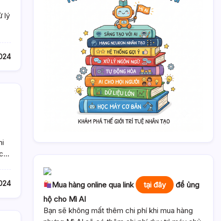
 lý
2024
hi
ực…
2024
Mua hàng online qua link
tại đây
để ủng
hộ cho Mì AI
Bạn sẽ không mất thêm chi phí khi mua hàng