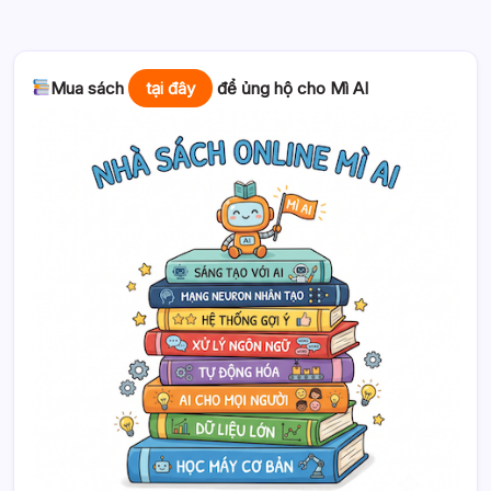
Mua sách
tại đây
để ủng hộ cho Mì AI