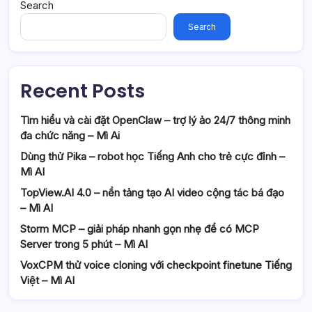
Search
Search
Recent Posts
Tìm hiểu và cài đặt OpenClaw – trợ lý ảo 24/7 thông minh
đa chức năng – Mì Ai
Dùng thử Pika – robot học Tiếng Anh cho trẻ cực đỉnh –
Mì AI
TopView.AI 4.0 – nền tảng tạo AI video cộng tác bá đạo
– Mì AI
Storm MCP – giải pháp nhanh gọn nhẹ để có MCP
Server trong 5 phút – Mì AI
VoxCPM thử voice cloning với checkpoint finetune Tiếng
Việt – Mì AI