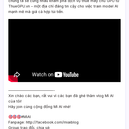
chúng ta sẽ cùng nhau khám phá dịch vụ thuê máy chủ GPU từ
ThueGPU.vn – một địa chỉ đáng tin cậy cho việc train model AI
mạnh mẽ mà giá cả hợp túi tiền.
————————————-
Xin chào các bạn, rất vui vì các bạn đã ghé thăm vlog Mì AI
của tôi!
Hãy join cùng cộng đồng Mì AI nhé!
#MìAI
Fanpage: http://facebook.com/miaiblog
Group trao đổi, chia sẻ: