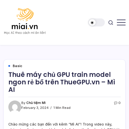
Skip
to
content
Học
Mì
AI
AI
theo
cách
Mì
ăn
liền!
Basic
Thuê máy chủ GPU train model
ngon rẻ bổ trên ThueGPU.vn – Mì
AI
By
Chủ tiệm Mì
0
February 3, 2024
1 Min Read
Chào mừng các bạn đến với kênh “Mì AI”! Trong video này,