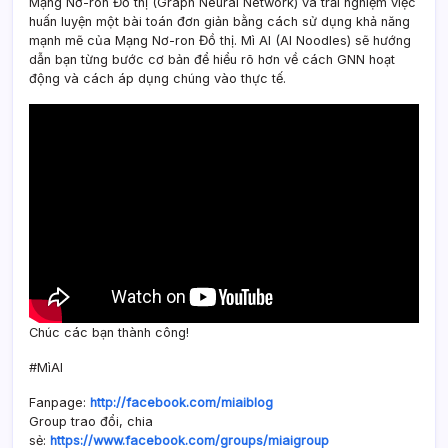
Mạng Nơ-ron Đồ thị (Graph Neural Network) và trải nghiệm việc
huấn luyện một bài toán đơn giản bằng cách sử dụng khả năng
mạnh mẽ của Mạng Nơ-ron Đồ thị. Mì AI (AI Noodles) sẽ hướng
dẫn bạn từng bước cơ bản để hiểu rõ hơn về cách GNN hoạt
động và cách áp dụng chúng vào thực tế.
Chúc các bạn thành công!
#MìAI
Fanpage:
http://facebook.com/miaiblog
Group trao đổi, chia
sẻ:
https://www.facebook.com/groups/miaigroup