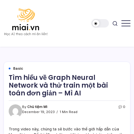
Skip
to
content
Học
Mì
AI
AI
theo
cách
Mì
ăn
liền!
Basic
Tìm hiểu về Graph Neural
Network và thử train một bài
toán đơn giản – Mì AI
By
Chủ tiệm Mì
0
December 19, 2023
1 Min Read
Trong video này, chúng ta sẽ bước vào thế giới hấp dẫn của