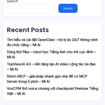
Search
Search
Recent Posts
Tìm hiểu và cài đặt OpenClaw – trợ lý ảo 24/7 thông minh
đa chức năng – Mì Ai
Dùng thử Pika – robot học Tiếng Anh cho trẻ cực đỉnh –
Mì AI
TopView.AI 4.0 – nền tảng tạo AI video cộng tác bá đạo
– Mì AI
Storm MCP – giải pháp nhanh gọn nhẹ để có MCP
Server trong 5 phút – Mì AI
VoxCPM thử voice cloning với checkpoint finetune Tiếng
Việt – Mì AI