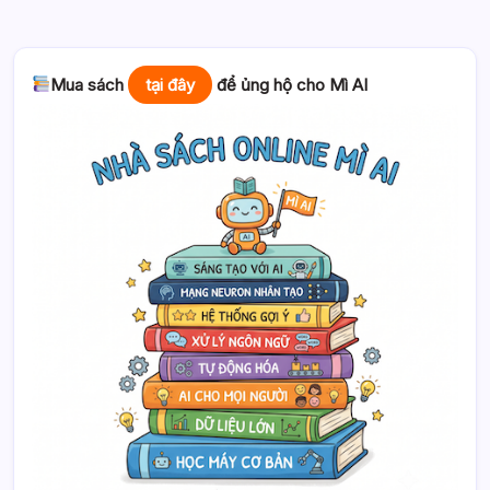
Mua sách
tại đây
để ủng hộ cho Mì AI