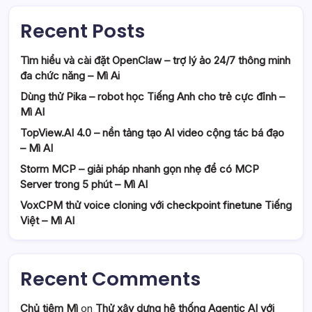
Recent Posts
Tìm hiểu và cài đặt OpenClaw – trợ lý ảo 24/7 thông minh
đa chức năng – Mì Ai
Dùng thử Pika – robot học Tiếng Anh cho trẻ cực đỉnh –
Mì AI
TopView.AI 4.0 – nền tảng tạo AI video cộng tác bá đạo
– Mì AI
Storm MCP – giải pháp nhanh gọn nhẹ để có MCP
Server trong 5 phút – Mì AI
VoxCPM thử voice cloning với checkpoint finetune Tiếng
Việt – Mì AI
Recent Comments
Chủ tiệm Mì
on
Thử xây dựng hệ thống Agentic AI với