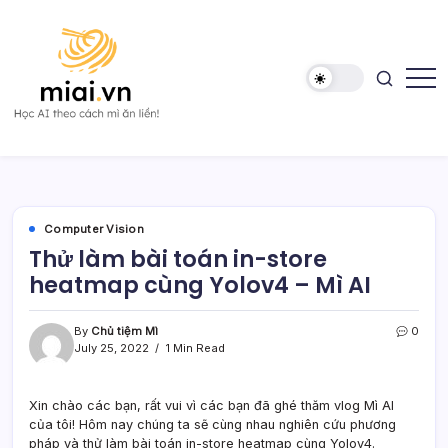
Skip
to
content
Học
Mì
AI
AI
theo
cách
Mì
ăn
liền!
Computer Vision
Thử làm bài toán in-store
heatmap cùng Yolov4 – Mì AI
By
Chủ tiệm Mì
0
July 25, 2022
1 Min Read
Xin chào các bạn, rất vui vì các bạn đã ghé thăm vlog Mì AI
của tôi! Hôm nay chúng ta sẽ cùng nhau nghiên cứu phương
pháp và thử làm bài toán in-store heatmap cùng Yolov4.