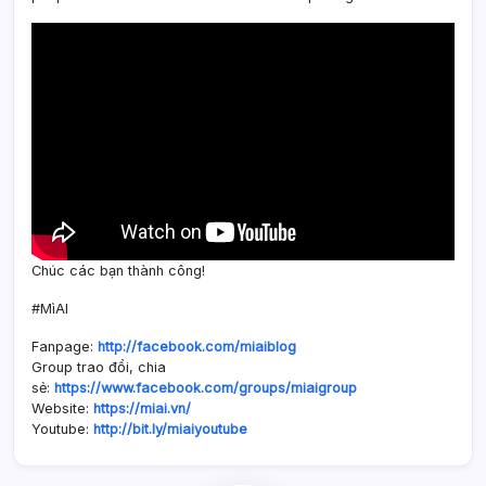
Chúc các bạn thành công!
#MìAI
Fanpage:
http://facebook.com/miaiblog
Group trao đổi, chia
sẻ:
https://www.facebook.com/groups/miaigroup
Website:
https://miai.vn/
Youtube:
http://bit.ly/miaiyoutube