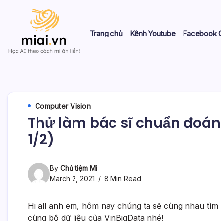
Skip
to
content
Trang chủ
Kênh Youtube
Facebook 
Học
Mì
AI
theo
AI
cách
Mì
Computer Vision
ăn
Thử làm bác sĩ chuẩn đoá
liền!
1/2)
By
Chủ tiệm Mì
March 2, 2021
8 Min Read
Hi all anh em, hôm nay chúng ta sẽ cùng nhau tìm
cùng bộ dữ liệu của VinBigData nhé!