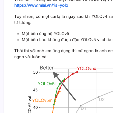
https://www.miai.vn/?s=yolo
Tuy nhiên, có một cái lạ là ngay sau khi YOLOv4 ra
tư tưởng:
Một bên ủng hộ YOLOv5
Một bên bảo không được đặc YOLOv5 vì chưa c
Thôi thì với anh em ứng dụng thì cứ ngon là anh em 
ngon vãi luôn nè: