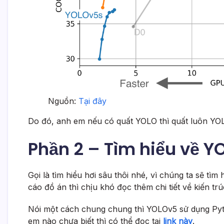
Nguồn:
Tại đây
Do đó, anh em nếu có quất YOLO thì quất luôn YO
Phần 2 – Tìm hiểu về Y
Gọi là tìm hiểu hơi sâu thôi nhé, vì chúng ta sẽ tì
cáo đồ án thì chịu khó đọc thêm chi tiết về kiến t
Nói một cách chung chung thì YOLOv5 sử dụng Pyt
em nào chưa biết thì có thể đọc tại
link này
.