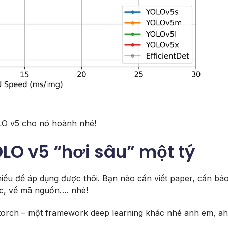
LO v5 cho nó hoành nhé!
OLO v5 “hơi sâu” một tý
m hiểu để áp dụng được thôi. Bạn nào cần viết paper, cần bá
rúc, về mã nguồn…. nhé!
orch – một framework deep learning khác nhé anh em, ah