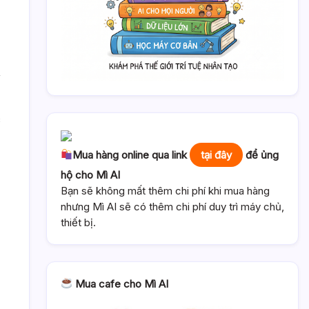
,
c
Mua hàng online qua link
tại đây
để ủng
hộ cho Mì AI
Bạn sẽ không mất thêm chi phí khi mua hàng
nhưng Mì AI sẽ có thêm chi phí duy trì máy chủ,
thiết bị.
Mua cafe cho Mì AI