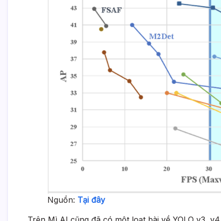
Nguồn:
Tại đây
Trên Mì AI cũng đã có một loạt bài về YOLO v3, v4 