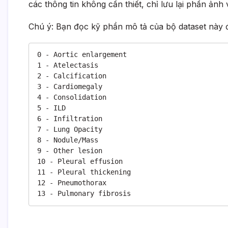
các thông tin không cần thiết, chỉ lưu lại phần ảnh
Chú ý: Bạn đọc kỹ phần mô tả của bộ dataset này để 
0 - Aortic enlargement

1 - Atelectasis

2 - Calcification

3 - Cardiomegaly

4 - Consolidation

5 - ILD

6 - Infiltration

7 - Lung Opacity

8 - Nodule/Mass

9 - Other lesion

10 - Pleural effusion

11 - Pleural thickening

12 - Pneumothorax

13 - Pulmonary fibrosis