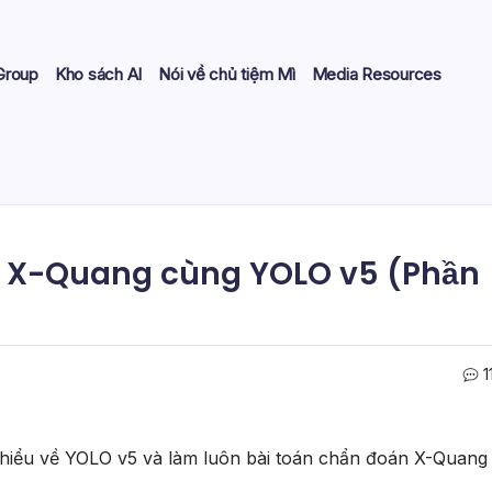
Group
Kho sách AI
Nói về chủ tiệm Mì
Media Resources
n X-Quang cùng YOLO v5 (Phần
1
 hiểu về YOLO v5 và làm luôn bài toán chẩn đoán X-Quang