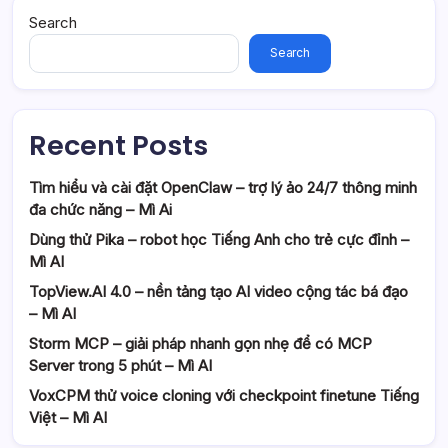
Search
Search
Recent Posts
Tìm hiểu và cài đặt OpenClaw – trợ lý ảo 24/7 thông minh
đa chức năng – Mì Ai
Dùng thử Pika – robot học Tiếng Anh cho trẻ cực đỉnh –
Mì AI
TopView.AI 4.0 – nền tảng tạo AI video cộng tác bá đạo
– Mì AI
Storm MCP – giải pháp nhanh gọn nhẹ để có MCP
Server trong 5 phút – Mì AI
VoxCPM thử voice cloning với checkpoint finetune Tiếng
Việt – Mì AI