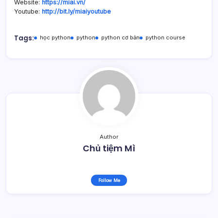
Website:
https://miai.vn/
Youtube:
http://bit.ly/miaiyoutube
Tags:
học python
python
python cơ bản
python course
Author
Chủ tiệm Mì
Follow Me