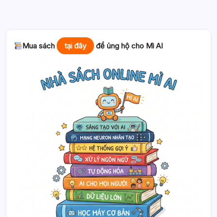
Mua sách
tại đây
để ủng hộ cho Mì AI