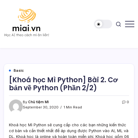
Skip
to
content
Học
Mì
AI
AI
theo
cách
Mì
ăn
liền!
Basic
[Khoá học Mì Python] Bài 2. Cơ
bản về Python (Phần 2/2)
By
Chủ tiệm Mì
0
September 30, 2020
1 Min Read
Khoá học Mì Python sẽ cung cấp cho các bạn những kiến thức
cơ bản và cần thiết nhất để áp dụng được Python vào AI, ML và
DL. Khoá học là online và hoàn toàn miễn phí. Khoá học gồm 06