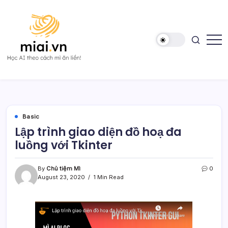
Skip
to
content
Học
Mì
AI
AI
theo
cách
Mì
ăn
liền!
Basic
Lập trình giao diện đồ hoạ đa
luồng với Tkinter
By
Chủ tiệm Mì
0
August 23, 2020
1 Min Read