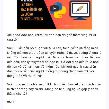
Xin chào các bạn, rất vui vì các bạn đã ghé thăm vlog Mì AI
của tôi!
Sau 03 lần đầu bỏ cuộc với AI vì nản, tôi quyết định rằng mình
không thể học theo cách tu luyện toán, lý thuyết suông vì quá là
nản. Tôi chọn cách ngược lại, đề ra bài toán trong thực tế, làm
đến đâu, cần lý thuyết tôi sẽ đọc lại. Có cái đích đến rõ là học
dễ hơn và đỡ nản hơn. Và thêm nữa, khi lướt quanh các diễn
đàn thì có rất nhiều người giống tôi, cũng đang kêu trời với
đống toán và rất rất nản.
Với mong muốn chia sẻ chút kinh nghiệm học AI theo cách của
mình nên vlog này ra đời. Mong cả nhà ủng hộ và góp ý chân
thành cho tôi!
#MìAI