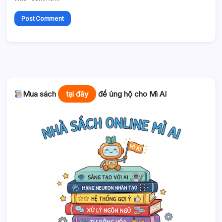
Mua sách
tại đây
để ủng hộ cho Mì AI