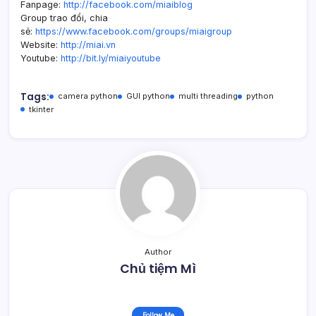
Fanpage:
http://facebook.com/miaiblog
Group trao đổi, chia
sẻ:
https://www.facebook.com/groups/miaigroup
Website:
http://miai.vn
Youtube:
http://bit.ly/miaiyoutube
Tags:
camera python
GUI python
multi threading
python
tkinter
Author
Chủ tiệm Mì
Follow Me