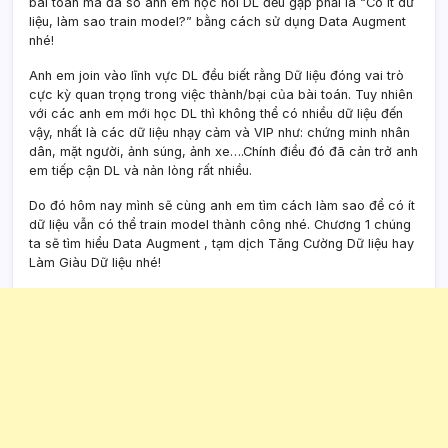
bài toán mà đa số anh em học hỏi DL đều gặp phải là “Có ít dữ
liệu, làm sao train model?” bằng cách sử dụng Data Augment
nhé!
Anh em join vào lĩnh vực DL đều biết rằng Dữ liệu đóng vai trò
cực kỳ quan trọng trong việc thành/bại của bài toán. Tuy nhiên
với các anh em mới học DL thì không thể có nhiều dữ liệu đến
vậy, nhất là các dữ liệu nhạy cảm và VIP như: chứng minh nhân
dân, mặt người, ảnh súng, ảnh xe….Chính điều đó đã cản trở anh
em tiếp cận DL và nản lòng rất nhiều.
Do đó hôm nay mình sẽ cùng anh em tìm cách làm sao để có ít
dữ liệu vẫn có thể train model thành công nhé. Chương 1 chúng
ta sẽ tìm hiểu Data Augment , tạm dịch Tăng Cường Dữ liệu hay
Làm Giàu Dữ liệu nhé!