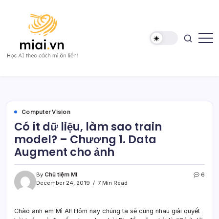
Skip
to
content
Học
Mì
AI
AI
theo
cách
Mì
ăn
liền!
Computer Vision
Có ít dữ liệu, làm sao train
model? – Chương 1. Data
Augment cho ảnh
By
Chủ tiệm Mì
6
December 24, 2019
7 Min Read
Chào anh em Mì AI! Hôm nay chúng ta sẽ cùng nhau giải quyết