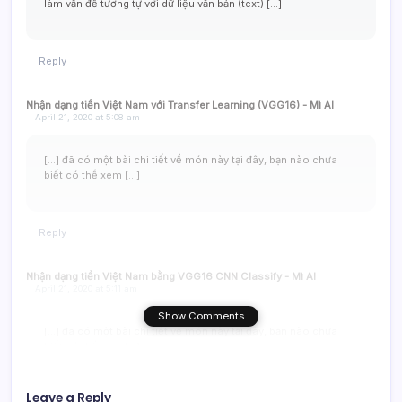
làm vấn đề tương tự với dữ liệu văn bản (text) […]
Reply
Nhận dạng tiền Việt Nam với Transfer Learning (VGG16) - Mì AI
April 21, 2020 at 5:08 am
[…] đã có một bài chi tiết về món này tại đây, bạn nào chưa
biết có thể xem […]
Reply
Nhận dạng tiền Việt Nam bằng VGG16 CNN Classify - Mì AI
April 21, 2020 at 5:11 am
Show Comments
[…] đã có một bài chi tiết về món này tại đây, bạn nào chưa
biết có thể xem […]
Leave a Reply