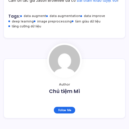
Cảm ơn tác giả Jason Brownlee đã có
bài tham khảo tuyệt vời
!
Tags:
data augment
data augmentation
data improve
deep learning
image preprocessing
làm giàu dữ liệu
tăng cường dữ liệu
Author
Chủ tiệm Mì
Follow Me