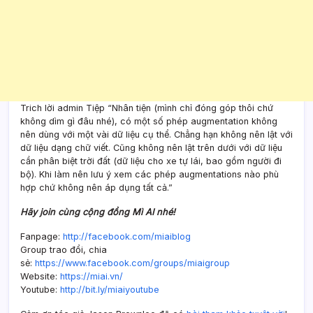
Trich lời admin Tiệp “Nhân tiện (mình chỉ đóng góp thôi chứ
không dìm gì đâu nhé), có một số phép augmentation không
nên dùng với một vài dữ liệu cụ thể. Chẳng hạn không nên lật với
dữ liệu dạng chữ viết. Cũng không nên lật trên dưới với dữ liệu
cần phân biệt trời đất (dữ liệu cho xe tự lái, bao gồm người đi
bộ). Khi làm nên lưu ý xem các phép augmentations nào phù
hợp chứ không nên áp dụng tất cả.”
Hãy join cùng cộng đồng Mì AI nhé!
Fanpage:
http://facebook.com/miaiblog
Group trao đổi, chia
sẻ:
https://www.facebook.com/groups/miaigroup
Website:
https://miai.vn/
Youtube:
http://bit.ly/miaiyoutube