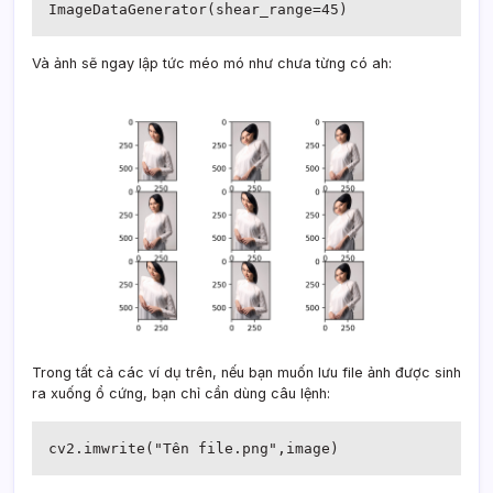
ImageDataGenerator(shear_range=45)
Và ảnh sẽ ngay lập tức méo mó như chưa từng có ah:
Trong tất cả các ví dụ trên, nếu bạn muốn lưu file ảnh được sinh
ra xuống ổ cứng, bạn chỉ cần dùng câu lệnh:
cv2.imwrite("Tên file.png",image)