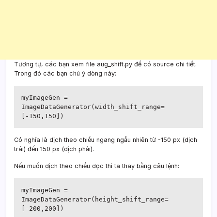
Tương tự, các bạn xem file aug_shift.py để có source chi tiết.
Trong đó các bạn chú ý dòng này:
myImageGen = 
ImageDataGenerator(width_shift_range=
[-150,150])
Có nghĩa là dịch theo chiều ngang ngẫu nhiên từ -150 px (dịch
trái) đến 150 px (dịch phải).
Nếu muốn dịch theo chiều dọc thì ta thay bằng câu lệnh:
myImageGen = 
ImageDataGenerator(height_shift_range=
[-200,200])