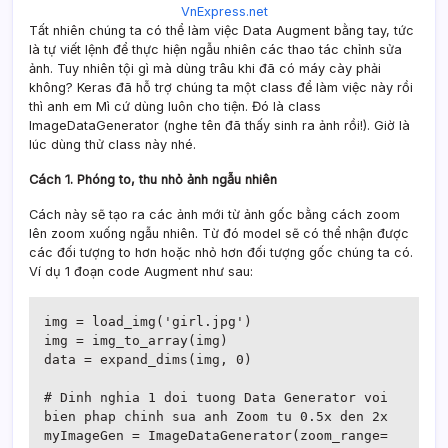
VnExpress.net
Tất nhiên chúng ta có thể làm việc Data Augment bằng tay, tức
là tự viết lệnh để thực hiện ngẫu nhiên các thao tác chỉnh sửa
ảnh. Tuy nhiên tội gì mà dùng trâu khi đã có máy cày phải
không? Keras đã hỗ trợ chúng ta một class để làm việc này rồi
thì anh em Mì cứ dùng luôn cho tiện. Đó là class
ImageDataGenerator (nghe tên đã thấy sinh ra ảnh rồi!). Giờ là
lúc dùng thử class này nhé.
Cách 1. Phóng to, thu nhỏ ảnh ngẫu nhiên
Cách này sẽ tạo ra các ảnh mới từ ảnh gốc bằng cách zoom
lên zoom xuống ngẫu nhiên. Từ đó model sẽ có thể nhận được
các đối tượng to hơn hoặc nhỏ hơn đối tượng gốc chúng ta có.
Ví dụ 1 đoạn code Augment như sau:
img = load_img('girl.jpg')

img = img_to_array(img)

data = expand_dims(img, 0)

# Dinh nghia 1 doi tuong Data Generator voi 
bien phap chinh sua anh Zoom tu 0.5x den 2x

myImageGen = ImageDataGenerator(zoom_range=