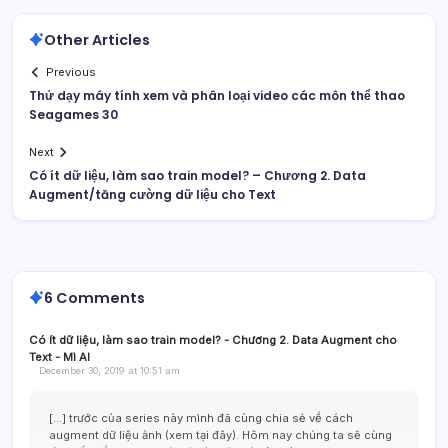
Other Articles
Previous
Thử dạy máy tính xem và phân loại video các môn thể thao
Seagames 30
Next
Có ít dữ liệu, làm sao train model? – Chương 2. Data
Augment/tăng cường dữ liệu cho Text
6 Comments
Có ít dữ liệu, làm sao train model? - Chương 2. Data Augment cho
Text - Mì AI
December 30, 2019 at 10:51 am
[…] trước của series này mình đã cùng chia sẻ về cách
augment dữ liệu ảnh (xem tại đây). Hôm nay chúng ta sẽ cùng