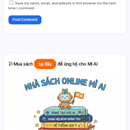
Save my name, email, and website in this browser for the next
time I comment.
Nguyễn Chiến Thắng
December 29, 2021 at 2:12 pm
Em tìm cách convert từ RGB sang BGR rồi imwrite thì sẽ không
bị nữa nhé.
Cần hỗ trợ thêm em post lên
https://facebook.com/groups/miaigroup
nhé!
Mua sách
tại đây
để ủng hộ cho Mì AI
Reply