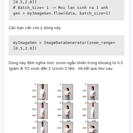
[0.5,2.0])

# Batch_Size= 1 -> Moi lan sinh ra 1 anh

Các bạn cần chú ý dòng này:
myImageGen = ImageDataGenerator(zoom_range=
[0.5,2.0])
Dòng này định nghĩa mức zoom ngẫu nhiên trong khoảng từ 0.5
(giảm đi 1/2 size) đến 2 (zoom 2 lần) . Và kết quả như sau: