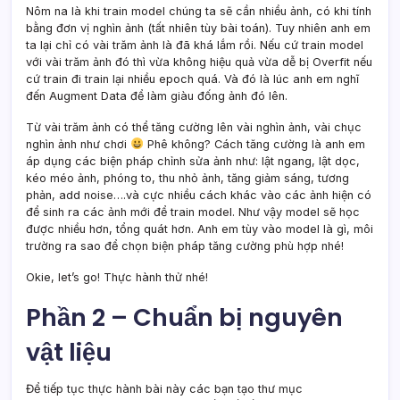
Nôm na là khi train model chúng ta sẽ cần nhiều ảnh, có khi tính
bằng đơn vị nghìn ảnh (tất nhiên tùy bài toán). Tuy nhiên anh em
ta lại chỉ có vài trăm ảnh là đã khá lắm rồi. Nếu cứ train model
với vài trăm ảnh đó thì vừa không hiệu quả vừa dễ bị Overfit nếu
cứ train đi train lại nhiều epoch quá. Và đó là lúc anh em nghĩ
đến Augment Data để làm giàu đống ảnh đó lên.
Từ vài trăm ảnh có thể tăng cường lên vài nghìn ảnh, vài chục
nghìn ảnh như chơi
Phê không? Cách tăng cường là anh em
áp dụng các biện pháp chỉnh sửa ảnh như: lật ngang, lật dọc,
kéo méo ảnh, phóng to, thu nhỏ ảnh, tăng giảm sáng, tương
phản, add noise….và cực nhiều cách khác vào các ảnh hiện có
để sinh ra các ảnh mới để train model. Như vậy model sẽ học
được nhiều hơn, tổng quát hơn. Anh em tùy vào model là gì, môi
trường ra sao để chọn biện pháp tăng cường phù hợp nhé!
Okie, let’s go! Thực hành thử nhé!
Phần 2 – Chuẩn bị nguyên
vật liệu
Để tiếp tục thực hành bài này các bạn tạo thư mục