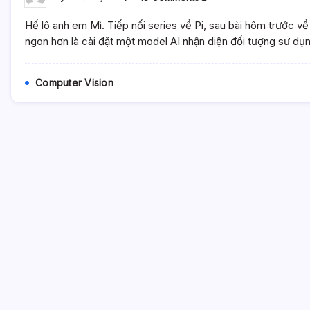
Computer
Vision
Hế lô anh em Mì. Tiếp nối series về Pi, sau bài hôm trước về
&
Pi
ngon hơn là cài đặt một model AI nhận diện đối tượng sư dụ
–
Chương
2.
Computer Vision
Triển
Khai
Model
AI
Nhận
Diện
Đối
Tượng
MobileNet
SSD
Lên
Raspberry
Pi