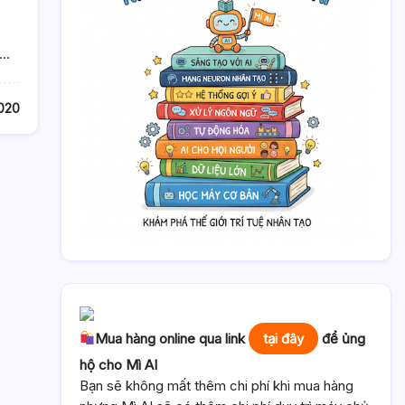
)…
2020
Mua hàng online qua link
tại đây
để ủng
hộ cho Mì AI
Bạn sẽ không mất thêm chi phí khi mua hàng