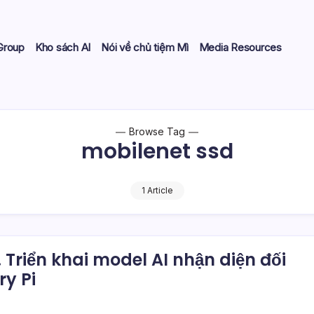
Group
Kho sách AI
Nói về chủ tiệm Mì
Media Resources
Browse Tag
mobilenet ssd
1 Article
Triển khai model AI nhận diện đối
y Pi