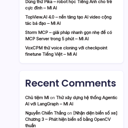
Dùng thử Pika – robot học Tiếng Anh cho trẻ
cực đỉnh – Mì AI
TopView.AI 4.0 – nền tảng tạo AI video cộng
tác bá đạo – Mì AI
Storm MCP – giải pháp nhanh gọn nhẹ để có
MCP Server trong 5 phút – Mì AI
VoxCPM thử voice cloning với checkpoint
finetune Tiếng Việt – Mì AI
Recent Comments
Chủ tiệm Mì
on
Thử xây dựng hệ thống Agentic
AI với LangGraph – Mì AI
Nguyễn Chiến Thắng
on
[Nhận diện biển số xe]
Chương 3 – Phát hiện biển số bằng OpenCV
thuần