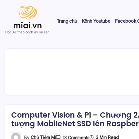
Skip
to
content
Trang chủ
Kênh Youtube
Facebook 
Học
Mì
AI
theo
AI
cách
Mì
ăn
liền!
Computer Vision & Pi – Chương 2. 
tượng MobileNet SSD lên Raspberr
On
3 Min Read
By
Chủ Tiệm Mì
13 Comments