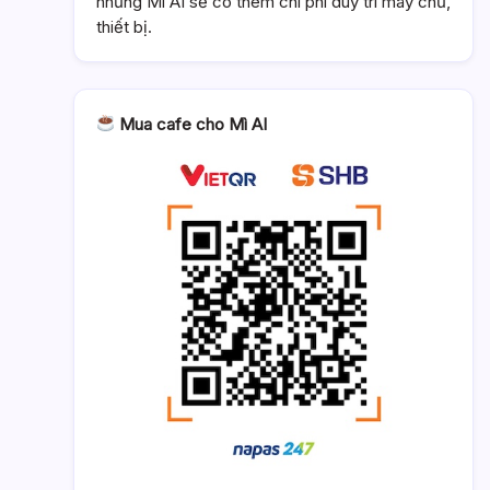
nhưng Mì AI sẽ có thêm chi phí duy trì máy chủ,
thiết bị.
Mua cafe cho Mì AI