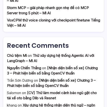
– Mì AI
Storm MCP – giải pháp nhanh gọn nhẹ để có MCP
Server trong 5 phút – Mì AI
VoxCPM thử voice cloning với checkpoint finetune Tiếng
Việt – Mì AI
Recent Comments
Chủ tiệm Mì
on
Thử xây dựng hệ thống Agentic AI với
LangGraph – Mì AI
Nguyễn Chiến Thắng
on
[Nhận diện biển số xe] Chương
3 – Phát hiện biển số bằng OpenCV thuần
Trần Sơn Dương
on
[Nhận diện biển số xe] Chương 3 –
Phát hiện biển số bằng OpenCV thuần
Salomon
on
[CV] Thử làm model cảnh báo ngủ gật cho
tài xế oto bằng Dlib và Resnet
khang
on
Xây dựng hệ thống nhận diện thủ ngữ – ngôn