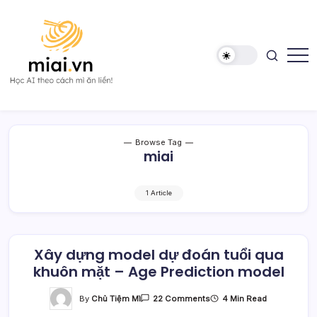
Skip
to
content
Học
Mì
AI
AI
theo
cách
Mì
Browse Tag
ăn
miai
liền!
1 Article
Xây dựng model dự đoán tuổi qua
khuôn mặt – Age Prediction model
On
By
Chủ Tiệm Mì
4 Min Read
22 Comments
Xây
Dựng