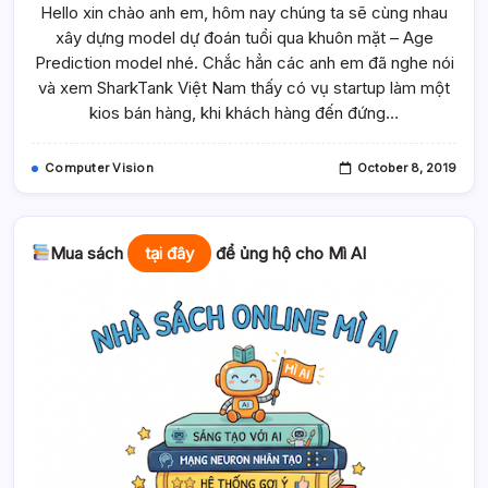
Hello xin chào anh em, hôm nay chúng ta sẽ cùng nhau
Model
Dự
xây dựng model dự đoán tuổi qua khuôn mặt – Age
Đoán
Tuổi
Prediction model nhé. Chắc hẳn các anh em đã nghe nói
Qua
Khuôn
và xem SharkTank Việt Nam thấy có vụ startup làm một
Mặt
kios bán hàng, khi khách hàng đến đứng…
–
Age
Prediction
Model
Computer Vision
October 8, 2019
Mua sách
tại đây
để ủng hộ cho Mì AI