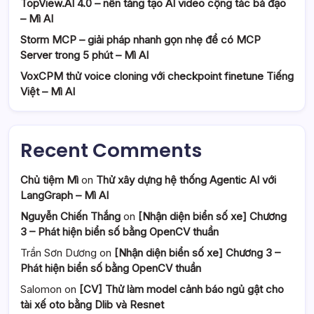
TopView.AI 4.0 – nền tảng tạo AI video cộng tác bá đạo
– Mì AI
Storm MCP – giải pháp nhanh gọn nhẹ để có MCP
Server trong 5 phút – Mì AI
VoxCPM thử voice cloning với checkpoint finetune Tiếng
Việt – Mì AI
Recent Comments
Chủ tiệm Mì
on
Thử xây dựng hệ thống Agentic AI với
LangGraph – Mì AI
Nguyễn Chiến Thắng
on
[Nhận diện biển số xe] Chương
3 – Phát hiện biển số bằng OpenCV thuần
Trần Sơn Dương
on
[Nhận diện biển số xe] Chương 3 –
Phát hiện biển số bằng OpenCV thuần
Salomon
on
[CV] Thử làm model cảnh báo ngủ gật cho
tài xế oto bằng Dlib và Resnet