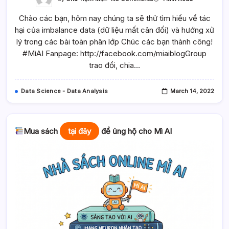
Tác
Hại
Chào các bạn, hôm nay chúng ta sẽ thử tìm hiểu về tác
Của
Imbalance
hại của imbalance data (dữ liệu mất cân đối) và hướng xử
Data
(dữ
lý trong các bài toàn phân lớp Chúc các bạn thành công!
Liệu
Mất
#MìAI Fanpage: http://facebook.com/miaiblogGroup
Cân
trao đổi, chia…
Đối)
Và
Hướng
Xử
Data Science - Data Analysis
March 14, 2022
Lý
Trong
Các
Bài
Toàn
Phân
Mua sách
tại đây
để ủng hộ cho Mì AI
Lớp
–
Mì
AI