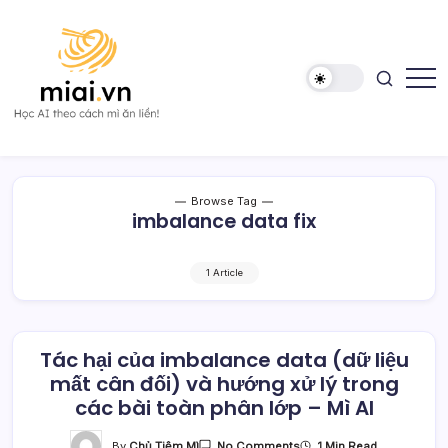
Skip
to
content
Học
Mì
AI
AI
theo
cách
Mì
Browse Tag
ăn
imbalance data fix
liền!
1 Article
Tác hại của imbalance data (dữ liệu
mất cân đối) và hướng xử lý trong
các bài toàn phân lớp – Mì AI
On
By
Chủ Tiệm Mì
1 Min Read
No Comments