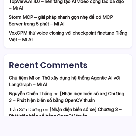
TopView.AI 4.0 – nền tảng tạo AI video cộng tác bá đạo
– Mì AI
Storm MCP – giải pháp nhanh gọn nhẹ để có MCP
Server trong 5 phút – Mì AI
VoxCPM thử voice cloning với checkpoint finetune Tiếng
Việt – Mì AI
Recent Comments
Chủ tiệm Mì
on
Thử xây dựng hệ thống Agentic AI với
LangGraph – Mì AI
Nguyễn Chiến Thắng
on
[Nhận diện biển số xe] Chương
3 – Phát hiện biển số bằng OpenCV thuần
Trần Sơn Dương
on
[Nhận diện biển số xe] Chương 3 –
Phát hiện biển số bằng OpenCV thuần
Salomon
on
[CV] Thử làm model cảnh báo ngủ gật cho
tài xế oto bằng Dlib và Resnet