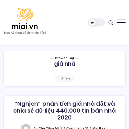
Skip
to
content
Học
Mì
AI
AI
theo
cách
Mì
Browse Tag
ăn
giá nhà
liền!
1 Article
“Nghịch” phân tích giá nhà đất và
chia sẻ dữ liệu 440,000 tin bán nhà
2020
On
By
Chủ Tiệm Mì
5 Min Read
3 Comments