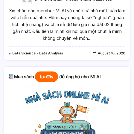
“Nghịch”
Phân
Xin chào các member Mì AI và chúc cả nhà một tuần làm
Tích
Giá
việc hiểu quả nhé. Hôm nay chúng ta sẽ “nghịch” (phân
Nhà
Đất
tích nhẹ nhàng) và chia sẻ dữ liệu giá nhà đất 02 tháng
Và
Chia
gần nhất. Đầu tiên là mình xin nói qua một chút là mình
Sẻ
không chuyên về món…
Dữ
Liệu
440,000
Tin
Data Science - Data Analysis
August 10, 2020
Bán
Nhà
2020
Mua sách
tại đây
để ủng hộ cho Mì AI