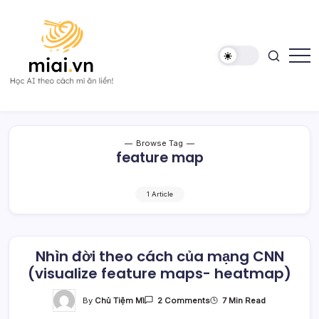
Skip
to
content
Học
Mì
AI
AI
theo
cách
Mì
Browse Tag
ăn
feature map
liền!
1 Article
Nhìn đời theo cách của mạng CNN
(visualize feature maps- heatmap)
On
By
Chủ Tiệm Mì
7 Min Read
2 Comments
Nhìn
Đời