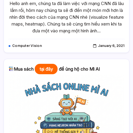
Hello anh em, chúng ta đã làm việc với mạng CNN đã lâu
Theo
Cách
lắm rồi, hôm nay chúng ta sẽ đi đến một món mới hơn là
Của
Mạng
nhìn đời theo cách của mạng CNN nhé (visualize feature
CNN
(visualize
maps, heatmap). Chúng ta sẽ cùng tìm hiểu xem khi ta
Feature
đưa một vào mạng một hình ảnh…
Maps-
Heatmap)
Computer Vision
January 6, 2021
Mua sách
tại đây
để ủng hộ cho Mì AI