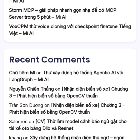
– Mì AI
Storm MCP – giải pháp nhanh gọn nhẹ để có MCP
Server trong 5 phút – Mì AI
VoxCPM thử voice cloning với checkpoint finetune Tiếng
Việt – Mì AI
Recent Comments
Chủ tiệm Mì
on
Thử xây dựng hệ thống Agentic AI với
LangGraph – Mì AI
Nguyễn Chiến Thắng
on
[Nhận diện biển số xe] Chương
3 – Phát hiện biển số bằng OpenCV thuần
Trần Sơn Dương
on
[Nhận diện biển số xe] Chương 3 –
Phát hiện biển số bằng OpenCV thuần
Salomon
on
[CV] Thử làm model cảnh báo ngủ gật cho
tài xế oto bằng Dlib và Resnet
khang
on
Xây dựng hệ thống nhận diện thủ ngữ – ngôn