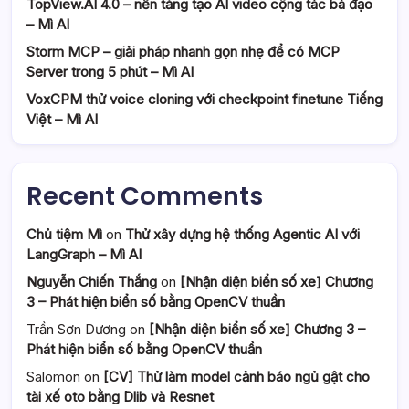
TopView.AI 4.0 – nền tảng tạo AI video cộng tác bá đạo
– Mì AI
Storm MCP – giải pháp nhanh gọn nhẹ để có MCP
Server trong 5 phút – Mì AI
VoxCPM thử voice cloning với checkpoint finetune Tiếng
Việt – Mì AI
Recent Comments
Chủ tiệm Mì
on
Thử xây dựng hệ thống Agentic AI với
LangGraph – Mì AI
Nguyễn Chiến Thắng
on
[Nhận diện biển số xe] Chương
3 – Phát hiện biển số bằng OpenCV thuần
Trần Sơn Dương
on
[Nhận diện biển số xe] Chương 3 –
Phát hiện biển số bằng OpenCV thuần
Salomon
on
[CV] Thử làm model cảnh báo ngủ gật cho
tài xế oto bằng Dlib và Resnet