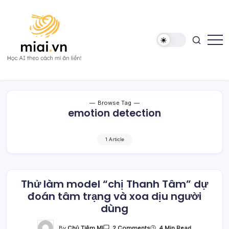
Skip
to
content
Học
Mì
AI
AI
theo
cách
Mì
Browse Tag
ăn
emotion detection
liền!
1 Article
Thử làm model “chị Thanh Tâm” dự
đoán tâm trạng và xoa dịu người
dùng
On
By
Chủ Tiệm Mì
4 Min Read
2 Comments