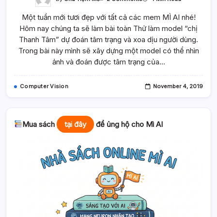
Thử
Làm
Một tuần mới tươi đẹp với tất cả các mem MÌ AI nhé!
Model
“chị
Hôm nay chúng ta sẽ làm bài toàn Thử làm model “chị
Thanh
Tâm”
Thanh Tâm” dự đoán tâm trạng và xoa dịu người dùng.
Dự
Đoán
Trong bài này mình sẽ xây dựng một model có thể nhìn
Tâm
ảnh và đoán được tâm trạng của…
Trạng
Và
Xoa
Dịu
Computer Vision
November 4, 2019
Người
Dùng
Mua sách
tại đây
để ủng hộ cho Mì AI