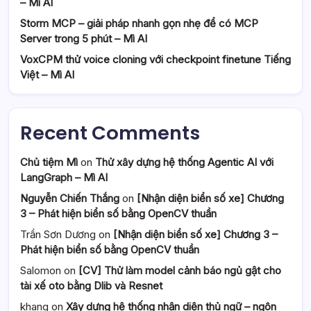
– Mì AI
Storm MCP – giải pháp nhanh gọn nhẹ để có MCP
Server trong 5 phút – Mì AI
VoxCPM thử voice cloning với checkpoint finetune Tiếng
Việt – Mì AI
Recent Comments
Chủ tiệm Mì
on
Thử xây dựng hệ thống Agentic AI với
LangGraph – Mì AI
Nguyễn Chiến Thắng
on
[Nhận diện biển số xe] Chương
3 – Phát hiện biển số bằng OpenCV thuần
Trần Sơn Dương
on
[Nhận diện biển số xe] Chương 3 –
Phát hiện biển số bằng OpenCV thuần
Salomon
on
[CV] Thử làm model cảnh báo ngủ gật cho
tài xế oto bằng Dlib và Resnet
khang
on
Xây dựng hệ thống nhận diện thủ ngữ – ngôn