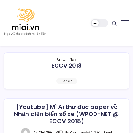
Skip
to
content
Học
Mì
AI
AI
theo
cách
Mì
Browse Tag
ăn
ECCV 2018
liền!
1 Article
[Youtube] Mì Ai thử đọc paper về
Nhận diện biển số xe (WPOD-NET @
ECCV 2018)
On
By
Chủ Tiệm Mì
1 Min Read
No Comments