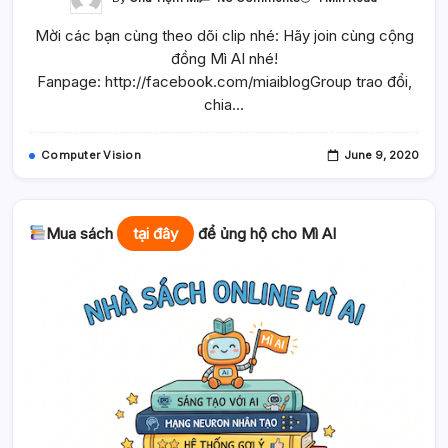
[Youtube]
Mì
Mời các bạn cùng theo dõi clip nhé: Hãy join cùng cộng
Ai
Thử
đồng Mì AI nhé!
Đọc
Paper
Fanpage: http://facebook.com/miaiblogGroup trao đổi,
Về
Nhận
chia…
Diện
Biển
Số
Xe
Computer Vision
June 9, 2020
(WPOD-
NET
@
ECCV
2018)
Mua sách
tại đây
để ủng hộ cho Mì AI