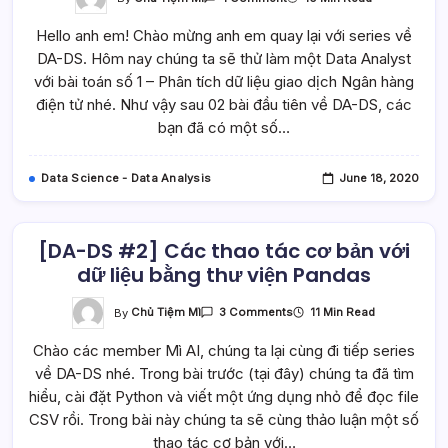
[DA-
DS]
Hello anh em! Chào mừng anh em quay lại với series về
Thử
Làm
DA-DS. Hôm nay chúng ta sẽ thử làm một Data Analyst
Data
Analyst
với bài toán số 1 – Phân tích dữ liệu giao dịch Ngân hàng
–
Topic
điện tử nhé. Như vậy sau 02 bài đầu tiên về DA-DS, các
1.
bạn đã có một số…
Phân
Tích
Dữ
Liệu
Data Science - Data Analysis
June 18, 2020
Giao
Dịch
Ngân
Hàng
Điện
Tử
[DA-DS #2] Các thao tác cơ bản với
dữ liệu bằng thư viện Pandas
On
By
Chủ Tiệm Mì
11 Min Read
3 Comments
[DA-
DS
Chào các member Mì AI, chúng ta lại cùng đi tiếp series
#2]
Các
về DA-DS nhé. Trong bài trước (tại đây) chúng ta đã tìm
Thao
Tác
hiểu, cài đặt Python và viết một ứng dụng nhỏ để đọc file
Cơ
Bản
CSV rồi. Trong bài này chúng ta sẽ cùng thảo luận một số
Với
thao tác cơ bản với…
Dữ