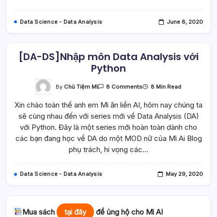
Liệu
Bằng
Thư
Data Science - Data Analysis
June 8, 2020
Viện
Pandas
[DA-DS]Nhập môn Data Analysis với
Python
On
By
Chủ Tiệm Mì
8 Min Read
8 Comments
[DA-
DS]Nhập
Xin chào toàn thể anh em Mì ăn liền AI, hôm nay chúng ta
Môn
Data
sẽ cùng nhau đến với series mới về Data Analysis (DA)
Analysis
Với
với Python. Đây là một series mới hoàn toàn dành cho
Python
các bạn đang học về DA do một MOD nữ của Mì Ai Blog
phụ trách, hi vọng các…
Data Science - Data Analysis
May 29, 2020
Mua sách
tại đây
để ủng hộ cho Mì AI