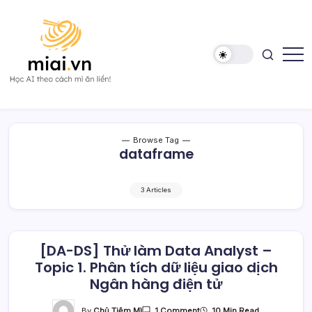
Skip
to
content
Học
Mì
AI
AI
theo
cách
Mì
Browse Tag
ăn
dataframe
liền!
3 Articles
[DA-DS] Thử làm Data Analyst –
Topic 1. Phân tích dữ liệu giao dịch
Ngân hàng điện tử
On
By
Chủ Tiệm Mì
10 Min Read
1 Comment