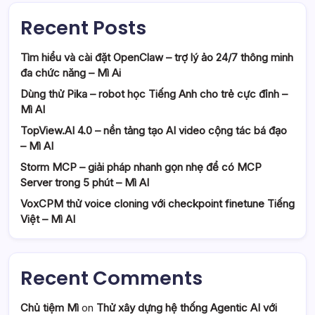
Recent Posts
Tìm hiểu và cài đặt OpenClaw – trợ lý ảo 24/7 thông minh
đa chức năng – Mì Ai
Dùng thử Pika – robot học Tiếng Anh cho trẻ cực đỉnh –
Mì AI
TopView.AI 4.0 – nền tảng tạo AI video cộng tác bá đạo
– Mì AI
Storm MCP – giải pháp nhanh gọn nhẹ để có MCP
Server trong 5 phút – Mì AI
VoxCPM thử voice cloning với checkpoint finetune Tiếng
Việt – Mì AI
Recent Comments
Chủ tiệm Mì
on
Thử xây dựng hệ thống Agentic AI với