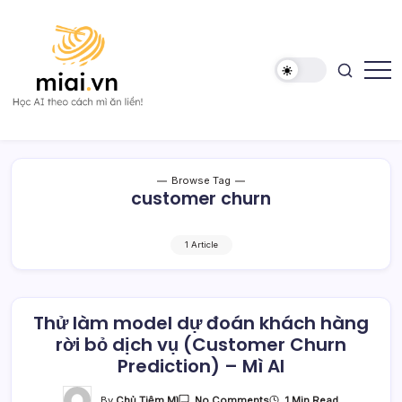
Skip
to
content
Học
Mì
AI
AI
theo
cách
Mì
Browse Tag
ăn
customer churn
liền!
1 Article
Thử làm model dự đoán khách hàng
rời bỏ dịch vụ (Customer Churn
Prediction) – Mì AI
On
By
Chủ Tiệm Mì
1 Min Read
No Comments