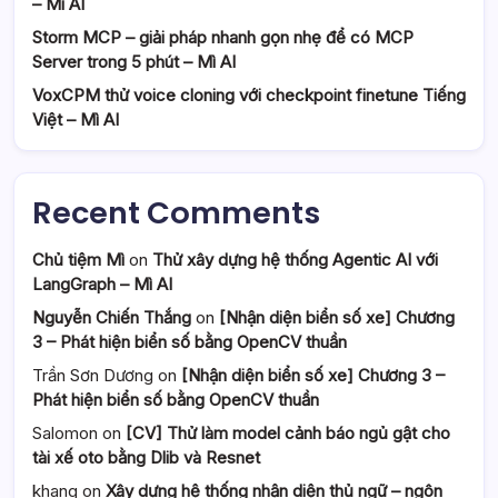
– Mì AI
Storm MCP – giải pháp nhanh gọn nhẹ để có MCP
Server trong 5 phút – Mì AI
VoxCPM thử voice cloning với checkpoint finetune Tiếng
Việt – Mì AI
Recent Comments
Chủ tiệm Mì
on
Thử xây dựng hệ thống Agentic AI với
LangGraph – Mì AI
Nguyễn Chiến Thắng
on
[Nhận diện biển số xe] Chương
3 – Phát hiện biển số bằng OpenCV thuần
Trần Sơn Dương
on
[Nhận diện biển số xe] Chương 3 –
Phát hiện biển số bằng OpenCV thuần
Salomon
on
[CV] Thử làm model cảnh báo ngủ gật cho
tài xế oto bằng Dlib và Resnet
khang
on
Xây dựng hệ thống nhận diện thủ ngữ – ngôn