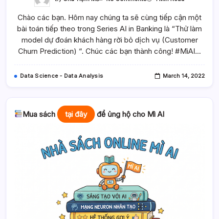
Thử
Làm
Chào các bạn. Hôm nay chúng ta sẽ cùng tiếp cận một
Model
Dự
bài toán tiếp theo trong Series AI in Banking là “Thử làm
Đoán
Khách
model dự đoán khách hàng rời bỏ dịch vụ (Customer
Hàng
Rời
Churn Prediction) “. Chúc các bạn thành công! #MìAI…
Bỏ
Dịch
Vụ
(Customer
Data Science - Data Analysis
March 14, 2022
Churn
Prediction)
–
Mì
AI
Mua sách
tại đây
để ủng hộ cho Mì AI