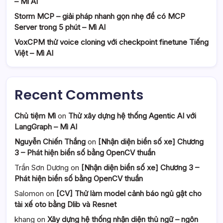
– Mì AI
Storm MCP – giải pháp nhanh gọn nhẹ để có MCP
Server trong 5 phút – Mì AI
VoxCPM thử voice cloning với checkpoint finetune Tiếng
Việt – Mì AI
Recent Comments
Chủ tiệm Mì
on
Thử xây dựng hệ thống Agentic AI với
LangGraph – Mì AI
Nguyễn Chiến Thắng
on
[Nhận diện biển số xe] Chương
3 – Phát hiện biển số bằng OpenCV thuần
Trần Sơn Dương
on
[Nhận diện biển số xe] Chương 3 –
Phát hiện biển số bằng OpenCV thuần
Salomon
on
[CV] Thử làm model cảnh báo ngủ gật cho
tài xế oto bằng Dlib và Resnet
khang
on
Xây dựng hệ thống nhận diện thủ ngữ – ngôn