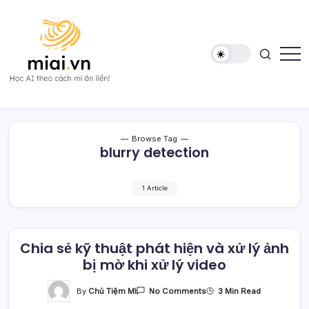
Skip
to
content
Học
Mì
AI
AI
theo
cách
Mì
Browse Tag
ăn
blurry detection
liền!
1 Article
Chia sẻ kỹ thuật phát hiện và xử lý ảnh
bị mờ khi xử lý video
On
By
Chủ Tiệm Mì
3 Min Read
No Comments
Chia
Sẻ