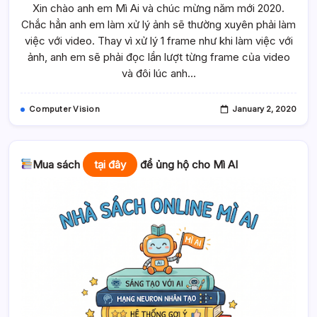
Xin chào anh em Mì Ai và chúc mừng năm mới 2020.
Kỹ
Thuật
Chắc hẳn anh em làm xử lý ảnh sẽ thường xuyên phải làm
Phát
Hiện
việc với video. Thay vì xử lý 1 frame như khi làm việc với
Và
Xử
ảnh, anh em sẽ phải đọc lần lượt từng frame của video
Lý
và đôi lúc anh…
Ảnh
Bị
Mờ
Khi
Computer Vision
January 2, 2020
Xử
Lý
Video
Mua sách
tại đây
để ủng hộ cho Mì AI