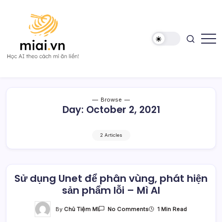
Skip
to
content
Học
Mì
AI
AI
theo
cách
Mì
Browse
ăn
Day:
October 2, 2021
liền!
2 Articles
Sử dụng Unet để phân vùng, phát hiện
sản phẩm lỗi – Mì AI
On
By
Chủ Tiệm Mì
1 Min Read
No Comments
Sử
Dụng