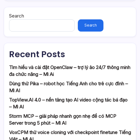
Search
Search
Recent Posts
Tìm hiểu và cài đặt OpenClaw – trợ lý ảo 24/7 thông minh
đa chức năng – Mì Ai
Dùng thử Pika – robot học Tiếng Anh cho trẻ cực đỉnh –
Mì AI
TopView.AI 4.0 – nền tảng tạo AI video cộng tác bá đạo
– Mì AI
Storm MCP – giải pháp nhanh gọn nhẹ để có MCP
Server trong 5 phút – Mì AI
VoxCPM thử voice cloning với checkpoint finetune Tiếng
Việt – Mì AI