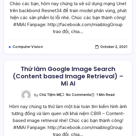
Chào các bạn, hôm nay chúng ta sẽ sử dụng mạng Unet
Unet
Để
trên backbond Resnet34 để train model phân vùng, phát
Phân
Vùng,
hiện các sản phẩm bị lỗi nhé. Chúc các bạn thành công!
Phát
Hiện
#MìAI Fanpage: http://facebook.com/miaiblogGroup
Sản
trao đổi, chia…
Phẩm
Lỗi
–
Mì
Computer Vision
October 2, 2021
AI
Thử làm Google Image Search
(Content based Image Retrieval) –
Mì AI
On
By
Chủ Tiệm Mì
1 Min Read
No Comments
Thử
Làm
Hôm nay chúng ta thử làm một bài toán tìm kiếm hình ảnh
Google
Image
tương đồng và làm quen với khái niệm CBIR – Content-
Search
(Content
based image retrieval nhé! Chúc các bạn thành công!
Based
Image
#MìAI Fanpage: http://facebook.com/miaiblogGroup
Retrieval)
trao đổi, chia…
–