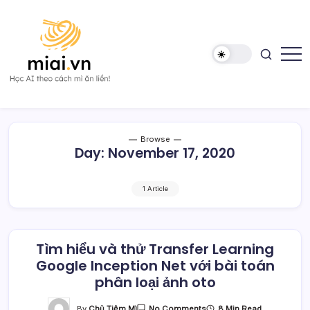
Skip
to
content
Học
Mì
AI
AI
theo
cách
Mì
Browse
ăn
Day:
November 17, 2020
liền!
1 Article
Tìm hiểu và thử Transfer Learning
Google Inception Net với bài toán
phân loại ảnh oto
On
By
Chủ Tiệm Mì
8 Min Read
No Comments