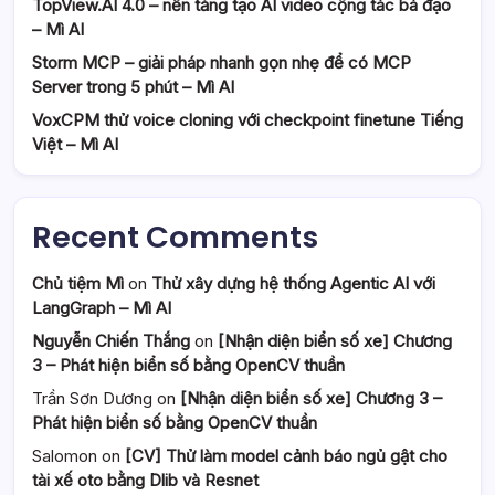
TopView.AI 4.0 – nền tảng tạo AI video cộng tác bá đạo
– Mì AI
Storm MCP – giải pháp nhanh gọn nhẹ để có MCP
Server trong 5 phút – Mì AI
VoxCPM thử voice cloning với checkpoint finetune Tiếng
Việt – Mì AI
Recent Comments
Chủ tiệm Mì
on
Thử xây dựng hệ thống Agentic AI với
LangGraph – Mì AI
Nguyễn Chiến Thắng
on
[Nhận diện biển số xe] Chương
3 – Phát hiện biển số bằng OpenCV thuần
Trần Sơn Dương
on
[Nhận diện biển số xe] Chương 3 –
Phát hiện biển số bằng OpenCV thuần
Salomon
on
[CV] Thử làm model cảnh báo ngủ gật cho
tài xế oto bằng Dlib và Resnet