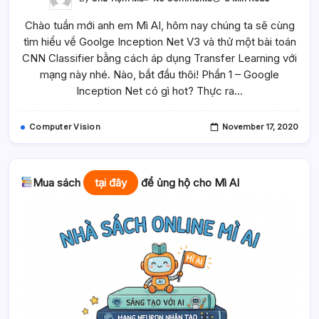
Tìm
Hiểu
Chào tuần mới anh em Mì AI, hôm nay chúng ta sẽ cùng
Và
Thử
tìm hiểu về Goolge Inception Net V3 và thử một bài toán
Transfer
Learning
CNN Classifier bằng cách áp dụng Transfer Learning với
Google
Inception
mạng này nhé. Nào, bắt đầu thôi! Phần 1 – Google
Net
Inception Net có gì hot? Thực ra…
Với
Bài
Toán
Phân
Computer Vision
November 17, 2020
Loại
Ảnh
Oto
Mua sách
tại đây
để ủng hộ cho Mì AI