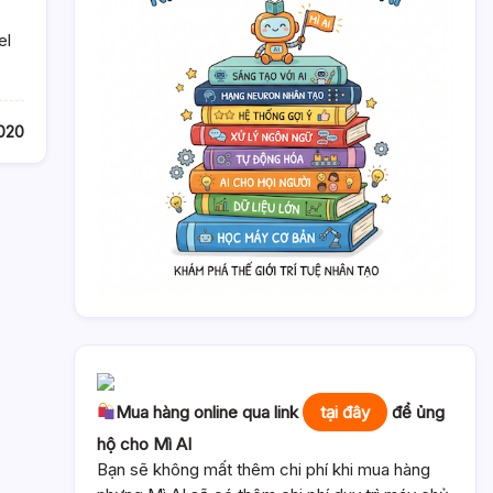
el
2020
Mua hàng online qua link
tại đây
để ủng
hộ cho Mì AI
Bạn sẽ không mất thêm chi phí khi mua hàng