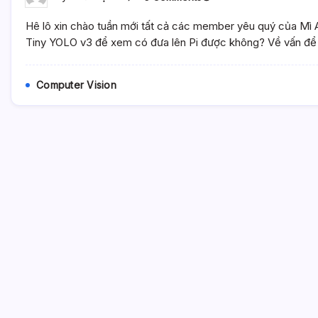
Computer
Vision
Hê lô xin chào tuần mới tất cả các member yêu quý của Mì AI
&
Pi
Tiny YOLO v3 để xem có đưa lên Pi được không? Về vấn để tra
–
Chương
4.
Computer Vision
Train
Model
Tiny
YOLOv3
Để
Xem
Có
Đưa
Lên
Pi
Được
Không?