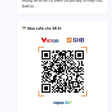
nhưng Mì AI sẽ có thêm chi phí duy trì máy chủ,
thiết bị.
Mua cafe cho Mì AI