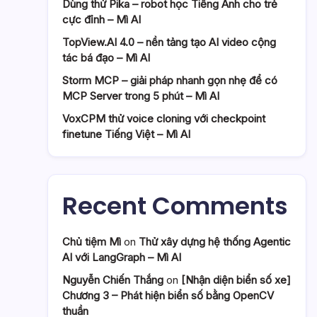
Dùng thử Pika – robot học Tiếng Anh cho trẻ
cực đỉnh – Mì AI
TopView.AI 4.0 – nền tảng tạo AI video cộng
tác bá đạo – Mì AI
Storm MCP – giải pháp nhanh gọn nhẹ để có
MCP Server trong 5 phút – Mì AI
VoxCPM thử voice cloning với checkpoint
finetune Tiếng Việt – Mì AI
Recent Comments
Chủ tiệm Mì
on
Thử xây dựng hệ thống Agentic
AI với LangGraph – Mì AI
Nguyễn Chiến Thắng
on
[Nhận diện biển số xe]
Chương 3 – Phát hiện biển số bằng OpenCV
thuần