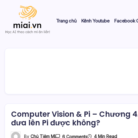
Skip
to
content
Trang chủ
Kênh Youtube
Facebook 
Học
Mì
AI
theo
AI
cách
Mì
ăn
liền!
Computer Vision & Pi – Chương 4
đưa lên Pi được không?
On
4 Min Read
By
Chủ Tiệm Mì
6 Comments