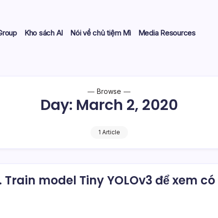
Group
Kho sách AI
Nói về chủ tiệm Mì
Media Resources
Browse
Day:
March 2, 2020
1 Article
. Train model Tiny YOLOv3 để xem có