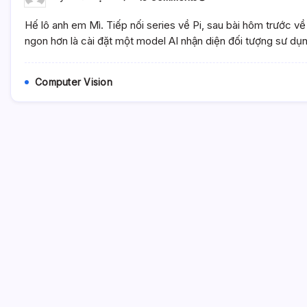
Computer
Vision
Hế lô anh em Mì. Tiếp nối series về Pi, sau bài hôm trước về
&
Pi
ngon hơn là cài đặt một model AI nhận diện đối tượng sư dụ
–
Chương
2.
Computer Vision
Triển
Khai
Model
AI
Nhận
Diện
Đối
Tượng
MobileNet
SSD
Lên
Raspberry
Pi