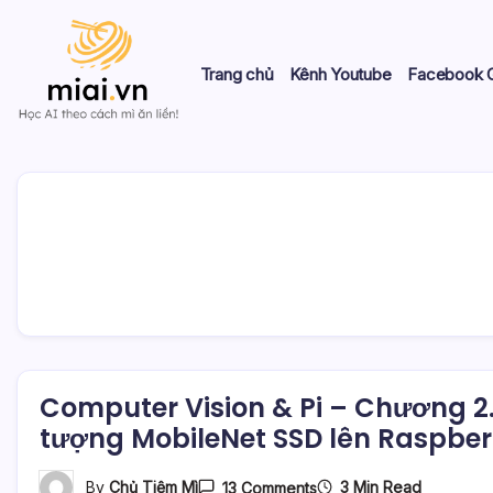
Skip
to
content
Trang chủ
Kênh Youtube
Facebook 
Học
Mì
AI
theo
AI
cách
Mì
ăn
liền!
Computer Vision & Pi – Chương 2. 
tượng MobileNet SSD lên Raspberr
On
3 Min Read
By
Chủ Tiệm Mì
13 Comments