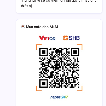
nhưng Mì AI sẽ có thêm chi phí duy trì máy chủ,
thiết bị.
Mua cafe cho Mì AI