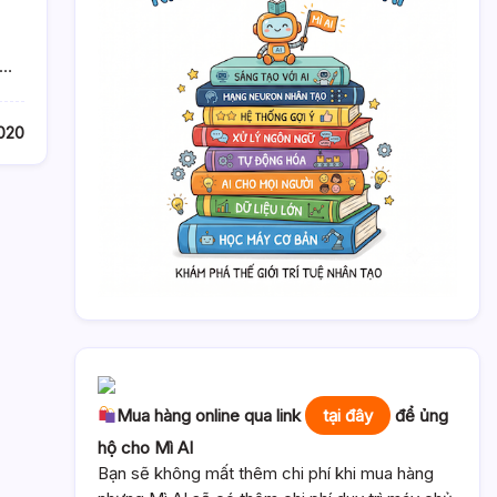
)…
2020
Mua hàng online qua link
tại đây
để ủng
hộ cho Mì AI
Bạn sẽ không mất thêm chi phí khi mua hàng