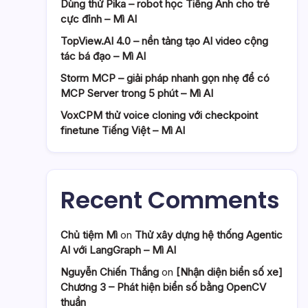
Dùng thử Pika – robot học Tiếng Anh cho trẻ
cực đỉnh – Mì AI
TopView.AI 4.0 – nền tảng tạo AI video cộng
tác bá đạo – Mì AI
Storm MCP – giải pháp nhanh gọn nhẹ để có
MCP Server trong 5 phút – Mì AI
VoxCPM thử voice cloning với checkpoint
finetune Tiếng Việt – Mì AI
Recent Comments
Chủ tiệm Mì
on
Thử xây dựng hệ thống Agentic
AI với LangGraph – Mì AI
Nguyễn Chiến Thắng
on
[Nhận diện biển số xe]
Chương 3 – Phát hiện biển số bằng OpenCV
thuần