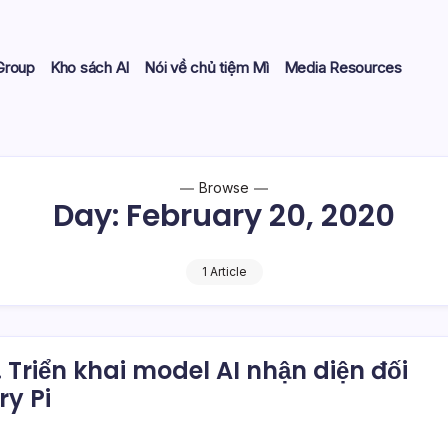
Group
Kho sách AI
Nói về chủ tiệm Mì
Media Resources
Browse
Day:
February 20, 2020
1 Article
Triển khai model AI nhận diện đối
y Pi