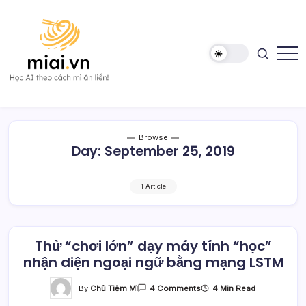
Skip
to
content
Học
Mì
AI
AI
theo
cách
Mì
Browse
ăn
Day:
September 25, 2019
liền!
1 Article
Thử “chơi lớn” dạy máy tính “học”
nhận diện ngoại ngữ bằng mạng LSTM
On
By
Chủ Tiệm Mì
4 Min Read
4 Comments
Thử
“chơi