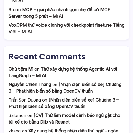
– Mì AI
Storm MCP – giải pháp nhanh gọn nhẹ để có MCP
Server trong 5 phút – Mì AI
VoxCPM thử voice cloning với checkpoint finetune Tiếng
Việt – Mì AI
Recent Comments
Chủ tiệm Mì
on
Thử xây dựng hệ thống Agentic AI với
LangGraph – Mì AI
Nguyễn Chiến Thắng
on
[Nhận diện biển số xe] Chương
3 – Phát hiện biển số bằng OpenCV thuần
Trần Sơn Dương
on
[Nhận diện biển số xe] Chương 3 –
Phát hiện biển số bằng OpenCV thuần
Salomon
on
[CV] Thử làm model cảnh báo ngủ gật cho
tài xế oto bằng Dlib và Resnet
khang
on
Xây dựng hệ thống nhận diện thủ ngữ – ngôn