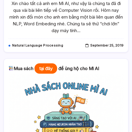
Xin chào tất cả anh em Mì AI, như vậy là chúng ta đã đi
Lớn”
Dạy
qua vài bài liên tiếp về Computer Vision rồi. Hôm nay
Máy
Tính
mình xin đổi món cho anh em bằng một bài liên quan đến
“học”
Nhận
NLP, Word Embeding nhé. Chúng ta sẽ thử “chơi lớn”
Diện
dạy máy tính…
Ngoại
Ngữ
Bằng
Mạng
Natural Language Processing
September 25, 2019
LSTM
Mua sách
tại đây
để ủng hộ cho Mì AI